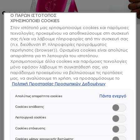
Ο ΠΑΡΩΝ ΙΣΤΟΤΟΠΟΣ
ΧΡΗΣΙΜΟΠΟΙΕΙ COOKIES
Στον ιστότοπό μας χρησιμοποιούμε cookies και παρόμοιες
τεχνολογίες, προκειμένου να αποθηκεύσουμε στη συσκευή
gel couture
σας ή/και να λάβουμε πληροφορίες από την συσκευή σας
(π.χ. διεύθυνση IP, πληροφορίες προγράμματος
v.i.please ημιμόνιμο βερνίκι
περιήγησης (browser)). Ορισμένα cookies είναι απολύτως
απαραίτητα για τη λειτουργία του ιστοτόπου.
χωρίς λάμπα
Χρησιμοποιούμε άλλα cookies και παρόμοιες τεχνολογίες
μόνο εφόσον λάβουμε τη συγκατάθεσή σας, για
παράδειγμα προκειμένου να βελτιώσουμε τις προτάσεις
Ένα κούνημα του χεριού σου φορώντας αυτό το
μας, να αναλύσουμε τη χρήση, να προσαρμόσουμε το
μακράς διάρκειας βαθύ μωβ του μούρου και της
περιεχόμενο στα ενδιαφέροντά σας ή να αναγνωρίσουμε
Πολιτική Προστασίας Προσωπικών Δεδομένων
βιολέτας βερνίκι νυχιών με έντονους κόκκινους και
τον browser/ τη συσκευή σας για τη δημιουργία προφίλ με
μπλε υποτόνους και ο κόσμος είναι δικός σου. Τόσο
τα ενδιαφέροντά σας και να σας δείχνουμε σχετικό
Πάντα ενεργό
Απολύτως απαραίτητα cookies
απλά.
διαφημιστικό περιεχόμενο σε άλλες διαδικτυακές
προτάσεις. Μπορείτε να αποδεχθείτε cookies τα οποία δεν
Cookies απόδοσης
είναι απαραίτητα («Αποδοχή όλων»), να τα απορρίψετε
longwear
(«Απόρριψη όλων») ή να ρυθμίσετε και να αποθηκεύσετε
Λειτουργικά cookies
τις επιλογές σας («Αποθήκευση επιλογών»). Μπορείτε
Cookies στόχευσης
επίσης, ανά πάσα στιγμή, να ελέγξετε και να ρυθμίσετε εκ
νέου τις επιλογές σας (επιλέγοντας το link «Ρυθμίσεις για τα
Cookies μέσων κοινωνικής δικτύωσης
cookies»). Περισσότερες πληροφορίες μπορείτε να βρείτε