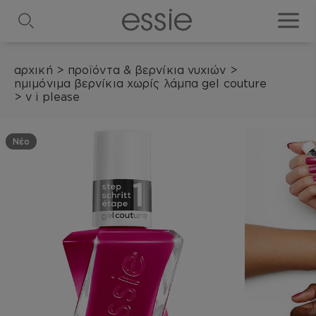
search
toggle
αρχική
>
προϊόντα & βερνίκια νυχιών
>
ημιμόνιμα βερνίκια χωρίς λάμπα gel couture
>
v i please
Νέο