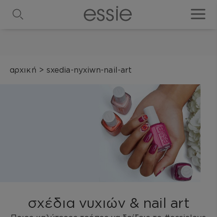
search
toggle
αρχική
>
sxedia-nyxiwn-nail-art
σχέδια νυχιών & nail art