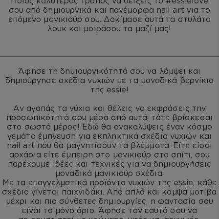
Ποιος καλύτερος τρόπος να δείξεις το #essielove
σου από δημιουργικά και πανέμορφα nail art για το
επόμενο μανικιούρ σου. Δοκίμασε αυτά τα στυλάτα
λουκ και μοιράσου τα μαζί μας!
Άφησε τη δημιουργικότητά σου να λάμψει και
δημιούργησε σχέδια νυχιών με τα μοναδικά βερνίκια
της essie!
Αν αγαπάς τα νύχια και θέλεις να εκφράσεις την
προσωπικότητά σου μέσα από αυτά, τότε βρίσκεσαι
στο σωστό μέρος! Εδώ θα ανακαλύψεις έναν κόσμο
γεμάτο έμπνευση για εκπληκτικά σχέδια νυχιών και
nail art που θα μαγνητίσουν τα βλέμματα. Είτε είσαι
αρχάρια είτε έμπειρη στο μανικιούρ στο σπίτι, σου
παρέχουμε ιδέες και τεχνικές για να δημιουργήσεις
μοναδικά μανικιούρ σχέδια.
Με τα επαγγελματικά προϊόντα νυχιών της essie, κάθε
σχέδιο γίνεται παιχνιδάκι. Από απλά και κομψά μοτίβα
μέχρι και πιο σύνθετες δημιουργίες, η φαντασία σου
είναι το μόνο όριο. Άφησε τον εαυτό σου να