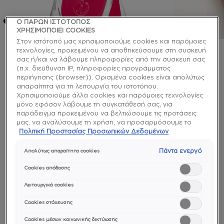
Ο ΠΑΡΩΝ ΙΣΤΟΤΟΠΟΣ
ΧΡΗΣΙΜΟΠΟΙΕΙ COOKIES
Στον ιστότοπό μας χρησιμοποιούμε cookies και παρόμοιες
τεχνολογίες, προκειμένου να αποθηκεύσουμε στη συσκευή
σας ή/και να λάβουμε πληροφορίες από την συσκευή σας
gel couture
(π.χ. διεύθυνση IP, πληροφορίες προγράμματος
the it-factor ημιμόνιμο
περιήγησης (browser)). Ορισμένα cookies είναι απολύτως
απαραίτητα για τη λειτουργία του ιστοτόπου.
βερνίκι χωρίς λάμπα
Χρησιμοποιούμε άλλα cookies και παρόμοιες τεχνολογίες
μόνο εφόσον λάβουμε τη συγκατάθεσή σας, για
παράδειγμα προκειμένου να βελτιώσουμε τις προτάσεις
Σοκ, δέος - απλά ουάου. Αυτό το εντυπωσιακό,
μας, να αναλύσουμε τη χρήση, να προσαρμόσουμε το
έντονο φούξια βερνίκι νυχιών μακράς διάρκειας
περιεχόμενο στα ενδιαφέροντά σας ή να αναγνωρίσουμε
Πολιτική Προστασίας Προσωπικών Δεδομένων
κάνει εκρηκτική κάθε σου εμφάνιση.
τον browser/ τη συσκευή σας για τη δημιουργία προφίλ με
τα ενδιαφέροντά σας και να σας δείχνουμε σχετικό
Πάντα ενεργό
Απολύτως απαραίτητα cookies
διαφημιστικό περιεχόμενο σε άλλες διαδικτυακές
longwear
προτάσεις. Μπορείτε να αποδεχθείτε cookies τα οποία δεν
Cookies απόδοσης
είναι απαραίτητα («Αποδοχή όλων»), να τα απορρίψετε
(«Απόρριψη όλων») ή να ρυθμίσετε και να αποθηκεύσετε
Λειτουργικά cookies
τις επιλογές σας («Αποθήκευση επιλογών»). Μπορείτε
Cookies στόχευσης
επίσης, ανά πάσα στιγμή, να ελέγξετε και να ρυθμίσετε εκ
νέου τις επιλογές σας (επιλέγοντας το link «Ρυθμίσεις για τα
Cookies μέσων κοινωνικής δικτύωσης
cookies»). Περισσότερες πληροφορίες μπορείτε να βρείτε