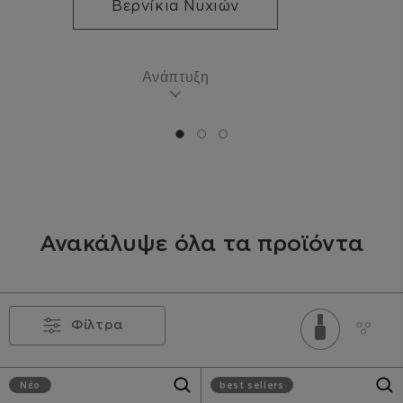
Βερνίκια Νυχιών
Ανάπτυξη
go to 0
go to 1
go to 2
Ανακάλυψε όλα τα προϊόντα
Φίλτρα
Νέο
best sellers