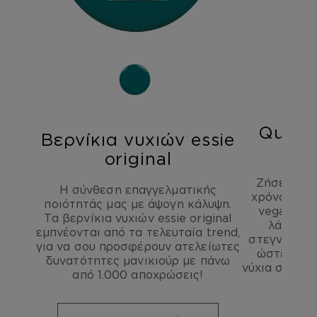
Quick 
Βερνίκια νυχιών essie
νυχ
original
Ζήσε τη στ
Η σύνθεση επαγγελματικής
χρόνο περι
ποιότητάς μας με άψογη κάλυψη.
vegan σύ
Τα βερνίκια νυχιών essie original
λάμψης 
εμπνέονται από τα τελευταία trend,
στεγνώνει σ
για να σου προσφέρουν ατελείωτες
ώστε να μ
δυνατότητες μανικιούρ με πάνω
νύχια σου κα
από 1.000 αποχρώσεις!
σ