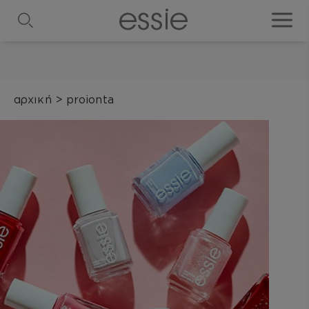
search
toggle
αρχική
>
proionta