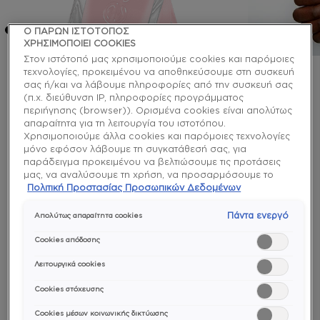
Ο ΠΑΡΩΝ ΙΣΤΟΤΟΠΟΣ
ΧΡΗΣΙΜΟΠΟΙΕΙ COOKIES
Στον ιστότοπό μας χρησιμοποιούμε cookies και παρόμοιες
τεχνολογίες, προκειμένου να αποθηκεύσουμε στη συσκευή
σας ή/και να λάβουμε πληροφορίες από την συσκευή σας
gel couture
(π.χ. διεύθυνση IP, πληροφορίες προγράμματος
sheer fantasy ημιμόνιμο
περιήγησης (browser)). Ορισμένα cookies είναι απολύτως
απαραίτητα για τη λειτουργία του ιστοτόπου.
βερνίκι χωρίς λάμπα
Χρησιμοποιούμε άλλα cookies και παρόμοιες τεχνολογίες
μόνο εφόσον λάβουμε τη συγκατάθεσή σας, για
παράδειγμα προκειμένου να βελτιώσουμε τις προτάσεις
Κλείσε τα μάτια σου, βυθίσου σε αυτό το κομψό
μας, να αναλύσουμε τη χρήση, να προσαρμόσουμε το
ημιδιάφανο ροζ βερνίκι νυχιών μακράς διάρκειας
περιεχόμενο στα ενδιαφέροντά σας ή να αναγνωρίσουμε
Πολιτική Προστασίας Προσωπικών Δεδομένων
και μάθε τι πραγματικά ποθεί η καρδιά σου.
τον browser/ τη συσκευή σας για τη δημιουργία προφίλ με
τα ενδιαφέροντά σας και να σας δείχνουμε σχετικό
Πάντα ενεργό
Απολύτως απαραίτητα cookies
διαφημιστικό περιεχόμενο σε άλλες διαδικτυακές
longwear
προτάσεις. Μπορείτε να αποδεχθείτε cookies τα οποία δεν
Cookies απόδοσης
είναι απαραίτητα («Αποδοχή όλων»), να τα απορρίψετε
(«Απόρριψη όλων») ή να ρυθμίσετε και να αποθηκεύσετε
Λειτουργικά cookies
τις επιλογές σας («Αποθήκευση επιλογών»). Μπορείτε
Cookies στόχευσης
επίσης, ανά πάσα στιγμή, να ελέγξετε και να ρυθμίσετε εκ
νέου τις επιλογές σας (επιλέγοντας το link «Ρυθμίσεις για τα
Cookies μέσων κοινωνικής δικτύωσης
cookies»). Περισσότερες πληροφορίες μπορείτε να βρείτε