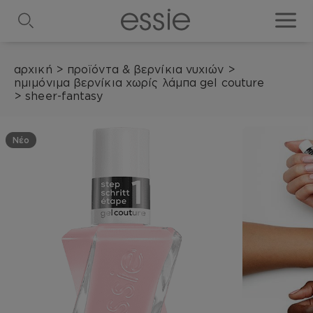
search
toggle
αρχική
>
προϊόντα & βερνίκια νυχιών
>
ημιμόνιμα βερνίκια χωρίς λάμπα gel couture
>
sheer-fantasy
Νέο