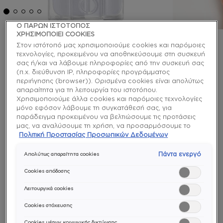
Ο ΠΑΡΩΝ ΙΣΤΟΤΟΠΟΣ
ΧΡΗΣΙΜΟΠΟΙΕΙ COOKIES
Στον ιστότοπό μας χρησιμοποιούμε cookies και παρόμοιες
essie
τεχνολογίες, προκειμένου να αποθηκεύσουμε στη συσκευή
σας ή/και να λάβουμε πληροφορίες από την συσκευή σας
press pause βερνίκι νυχιών
(π.χ. διεύθυνση IP, πληροφορίες προγράμματος
περιήγησης (browser)). Ορισμένα cookies είναι απολύτως
απαραίτητα για τη λειτουργία του ιστοτόπου.
Σπάσε τα κοντέρ και φτάσε σε νέα ύψη με αυτό το
Χρησιμοποιούμε άλλα cookies και παρόμοιες τεχνολογίες
ανοιχτό γκρι βερνίκι νυχιών με γαλακτερούς μπλε
μόνο εφόσον λάβουμε τη συγκατάθεσή σας, για
τόνους.
παράδειγμα προκειμένου να βελτιώσουμε τις προτάσεις
μας, να αναλύσουμε τη χρήση, να προσαρμόσουμε το
enamel
περιεχόμενο στα ενδιαφέροντά σας ή να αναγνωρίσουμε
Πολιτική Προστασίας Προσωπικών Δεδομένων
τον browser/ τη συσκευή σας για τη δημιουργία προφίλ με
τα ενδιαφέροντά σας και να σας δείχνουμε σχετικό
Πάντα ενεργό
Απολύτως απαραίτητα cookies
διαφημιστικό περιεχόμενο σε άλλες διαδικτυακές
προτάσεις. Μπορείτε να αποδεχθείτε cookies τα οποία δεν
Cookies απόδοσης
είναι απαραίτητα («Αποδοχή όλων»), να τα απορρίψετε
(«Απόρριψη όλων») ή να ρυθμίσετε και να αποθηκεύσετε
Λειτουργικά cookies
τις επιλογές σας («Αποθήκευση επιλογών»). Μπορείτε
Ομοιόμορφο
Εύκολη
Ιδιαίτερα
χρώμα και
εφαρμογή
χρώματα
Cookies στόχευσης
επίσης, ανά πάσα στιγμή, να ελέγξετε και να ρυθμίσετε εκ
υφή
και
νέου τις επιλογές σας (επιλέγοντας το link «Ρυθμίσεις για τα
αφαίρεση
Cookies μέσων κοινωνικής δικτύωσης