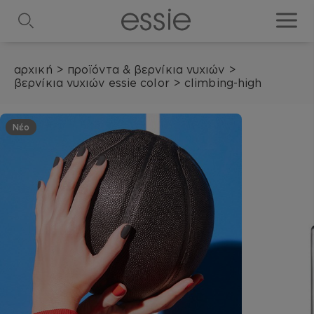
search
toggle
αρχική
>
προϊόντα & βερνίκια νυχιών
>
βερνίκια νυχιών essie color
>
climbing-high
Νέο