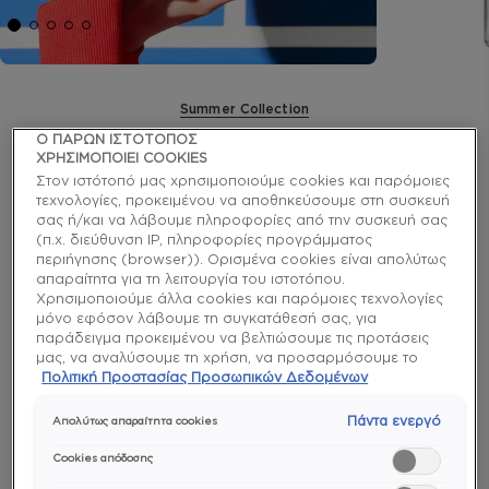
Summer Collection
Ο ΠΑΡΩΝ ΙΣΤΟΤΟΠΟΣ
climbing high βερνίκι νυχιών
ΧΡΗΣΙΜΟΠΟΙΕΙ COOKIES
Στον ιστότοπό μας χρησιμοποιούμε cookies και παρόμοιες
τεχνολογίες, προκειμένου να αποθηκεύσουμε στη συσκευή
Ήσυχο, σταχτί-μαύρο vegan βερνίκι νυχιών με
σας ή/και να λάβουμε πληροφορίες από την συσκευή σας
κίτρινους τόνους
(π.χ. διεύθυνση IP, πληροφορίες προγράμματος
περιήγησης (browser)). Ορισμένα cookies είναι απολύτως
enamel
απαραίτητα για τη λειτουργία του ιστοτόπου.
Χρησιμοποιούμε άλλα cookies και παρόμοιες τεχνολογίες
μόνο εφόσον λάβουμε τη συγκατάθεσή σας, για
παράδειγμα προκειμένου να βελτιώσουμε τις προτάσεις
μας, να αναλύσουμε τη χρήση, να προσαρμόσουμε το
περιεχόμενο στα ενδιαφέροντά σας ή να αναγνωρίσουμε
Πολιτική Προστασίας Προσωπικών Δεδομένων
τον browser/ τη συσκευή σας για τη δημιουργία προφίλ με
Ομοιόμορφο
Εύκολη
Ιδιαίτερα
τα ενδιαφέροντά σας και να σας δείχνουμε σχετικό
Πάντα ενεργό
Απολύτως απαραίτητα cookies
χρώμα και
εφαρμογή
χρώματα
διαφημιστικό περιεχόμενο σε άλλες διαδικτυακές
υφή
και
προτάσεις. Μπορείτε να αποδεχθείτε cookies τα οποία δεν
Cookies απόδοσης
αφαίρεση
είναι απαραίτητα («Αποδοχή όλων»), να τα απορρίψετε