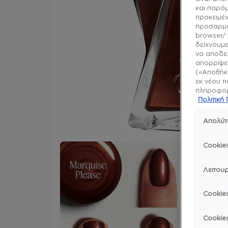
και παρό
προκειμέν
προσαρμό
browser/ 
δείχνουμε
να αποδεχ
απορρίψετ
(«Αποθήκε
εκ νέου τ
πληροφορί
Πολιτικ
Απολύτ
Cookie
Λειτουρ
Cookie
Cookie