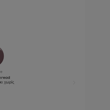
re
hread
κι χωρίς
Επόμενη διαφάνεια