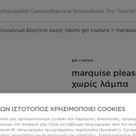
τα
Χρώμα
Gel Couture
Βερνίκια Νυχιών
Quick Dry
Περιπο
ημιμόνιμα βερνίκια χωρίς λάμπα gel couture
>
marquis
gel couture
marquise pleas
χωρίς λάμπα
Ένα βερνίκι νυχιών μακρά
κόκκινη και μπρονζέ πέρλ
ΩΝ ΙΣΤΟΤΟΠΟΣ ΧΡΗΣΙΜΟΠΟΙΕΙ COOKIES
longwear
τοπό μας χρησιμοποιούμε cookies και παρόμοιες τεχνολογίες, προκει
σουμε στη συσκευή σας ή/και να λάβουμε πληροφορίες από την συ
ύθυνση IP, πληροφορίες προγράμματος περιήγησης (browser)). Ορισμ
λύτως απαραίτητα για τη λειτουργία του ιστοτόπου. Χρησιμοποιούμε ά