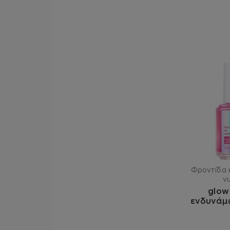
Φροντίδα κ
ν
glow
ενδυνάμ