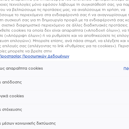
Λάμψη σαν
μοιες τεχνολογίες μόνο εφόσον λάβουμε τη συγκατάθεσή σας, για π
gel
ου να βελτιώσουμε τις προτάσεις μας, να αναλύσουμε τη χρήση, να
σουμε το περιεχόμενο στα ενδιαφέροντά σας ή να αναγνωρίσουμε 
τη συσκευή σας για τη δημιουργία προφίλ με τα ενδιαφέροντά σας κα
 σχετικό διαφημιστικό περιεχόμενο σε άλλες διαδικτυακές προτάσεις.
θείτε cookies τα οποία δεν είναι απαραίτητα («Αποδοχή όλων»), να 
ε («Απόρριψη όλων») ή να ρυθμίσετε και να αποθηκεύσετε τις επιλο
Σχετικά με το πρ
υση επιλογών»). Μπορείτε επίσης, ανά πάσα στιγμή, να ελέγξετε και 
ις επιλογές σας (επιλέγοντας το link «Ρυθμίσεις για τα cookies»). Περ
ες μπορείτε να βρείτε στην
Εssie Gel Couture βερνί
ή Προστασίας Προσωπικών Δεδομένων
Τρόπος χρήσης & 
την χρήση λάμπας UV.
Νέα σύνθεση που χαρίζει
ως απαραίτητα cookies
Πά
και 15 ημέρες. Ένα μακρά
Το Gel Couture έχει ειδ
ένα μείγμα από ασημένι
Συστατικά
χρειάζεστε βάση.
το φως, χαρίζοντας διαμ
s απόδοσης
Bήμα 1
Ανακάλυψε όλες τις αποχ
essie is a vegan brand –
: Εφάρμοσε δύο στρώσει
γικά cookies
Μοιράσου με φίλους
couture essie.
Essie, 30 Rue d'Alsace 9
[email protected]
s στόχευσης
Bήμα 2
: Ολοκλήρωσε με το ειδικ
έντονη λάμψη ή με τα gel
s μέσων κοινωνικής δικτύωσης