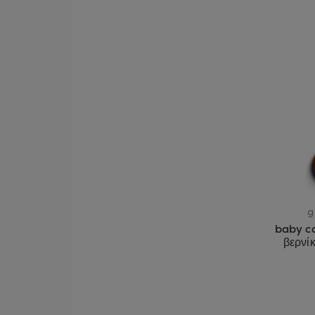
g
baby c
βερνί