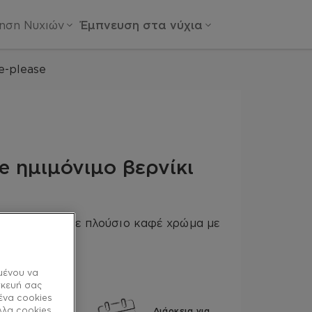
ίηση Νυχιών
Έμπνευση στα νύχια
e-please
e ημιμόνιμο βερνίκι
ς διάρκειας σε πλούσιο καφέ χρώμα με
α.
μένου να
σκευή σας
ένα cookies
λλα cookies
Ζουμερό
Διάρκεια για