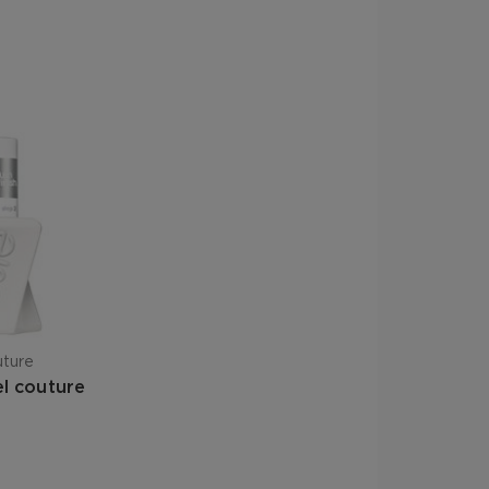
uture
el couture