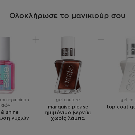
Ολοκλήρωσε το μανικιούρ σου
αι περιποίηση
gel couture
gel co
υχιών
marquise please
top coat g
 & shine
ημιμόνιμο βερνίκι
ωση νυχιών
χωρίς λάμπα