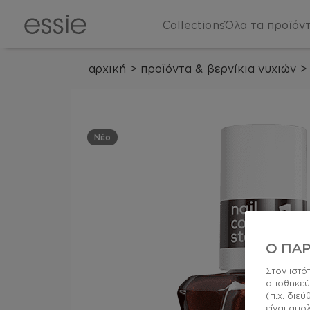
Collections
Όλα τα προϊόν
αρχική
>
προϊόντα & βερνίκια νυχιών
>
Νέο
Ο ΠΑΡ
Στον ιστό
αποθηκεύ
(π.χ. διε
είναι απο