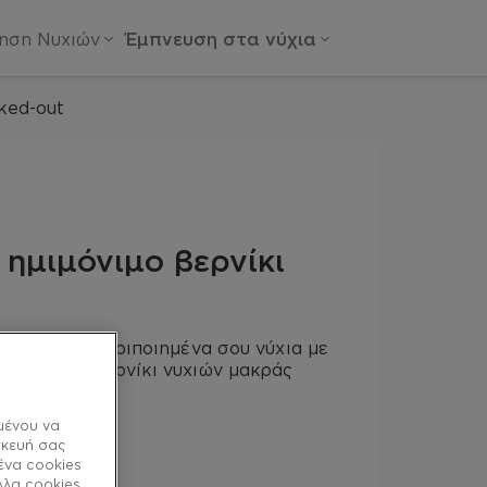
ίηση Νυχιών
Έμπνευση στα νύχια
cked-out
t ημιμόνιμο βερνίκι
ρυφή ως τα περιποιημένα σου νύχια με
νωπό καφέ βερνίκι νυχιών μακράς
ε τόνους.
μένου να
σκευή σας
ένα cookies
λλα cookies