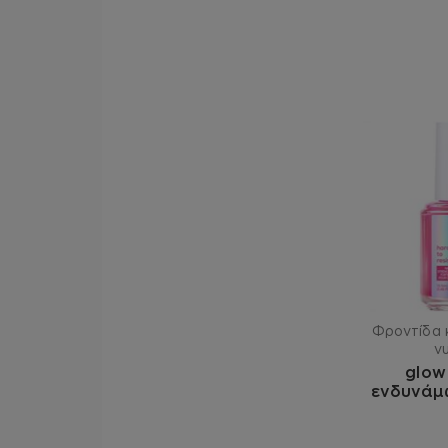
Φροντίδα κ
ν
glow
ενδυνάμ