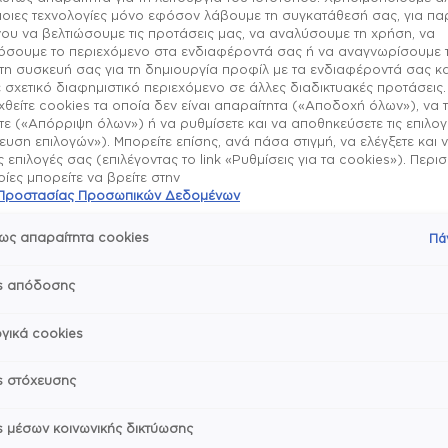
μοιες τεχνολογίες μόνο εφόσον λάβουμε τη συγκατάθεσή σας, για π
Διάρκεια για
έως 15
ου να βελτιώσουμε τις προτάσεις μας, να αναλύσουμε τη χρήση, να
ημέρες
σουμε το περιεχόμενο στα ενδιαφέροντά σας ή να αναγνωρίσουμε 
τη συσκευή σας για τη δημιουργία προφίλ με τα ενδιαφέροντά σας κα
 σχετικό διαφημιστικό περιεχόμενο σε άλλες διαδικτυακές προτάσεις.
θείτε cookies τα οποία δεν είναι απαραίτητα («Αποδοχή όλων»), να 
ε («Απόρριψη όλων») ή να ρυθμίσετε και να αποθηκεύσετε τις επιλο
υση επιλογών»). Μπορείτε επίσης, ανά πάσα στιγμή, να ελέγξετε και 
ις επιλογές σας (επιλέγοντας το link «Ρυθμίσεις για τα cookies»). Περ
Σχετικά με το πρ
ες μπορείτε να βρείτε στην
ή Προστασίας Προσωπικών Δεδομένων
Το essie gel couture βερ
Τρόπος χρήσης & 
αποτέλεσμα σαν gel χωρ
ως απαραίτητα cookies
Πά
διάσταση στο μανικιούρ 
χρώμα! Νέα patent-pendi
Το Gel Couture έχει ειδ
s απόδοσης
ένα με το νύχι και αντισ
Συστατικά
χρειάζεστε βάση.
shine σύνθεση που χαρί
διάρκεια έως και 15 ημέρ
γικά cookies
Bήμα 1:
στριφογυριστό στέλεχος
essie is a vegan brand –
Εφάρμοσε δύο στρώσεις 
εφαρμογή, ομοιόμορφη κ
Μοιράσου με φίλους
couture essie.
s στόχευσης
Δώσε ένα διάλειμμα στα 
Bήμα 2:
(*με την επανεφαρμογή το
s μέσων κοινωνικής δικτύωσης
Ολοκλήρωσε με το ειδικό 
7η ημέρα)