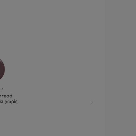
re
hread
κι χωρίς
Επόμενη διαφάνεια