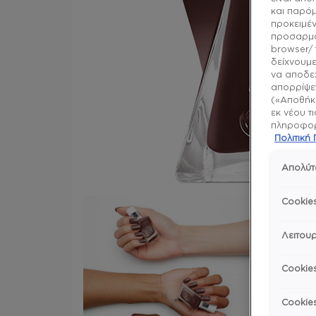
και παρό
προκειμέν
προσαρμό
browser/ 
δείχνουμε
να αποδεχ
απορρίψετ
(«Αποθήκε
εκ νέου τ
πληροφορί
Πολιτικ
Απολύτ
Cookie
Λειτουρ
Cookie
Cookie