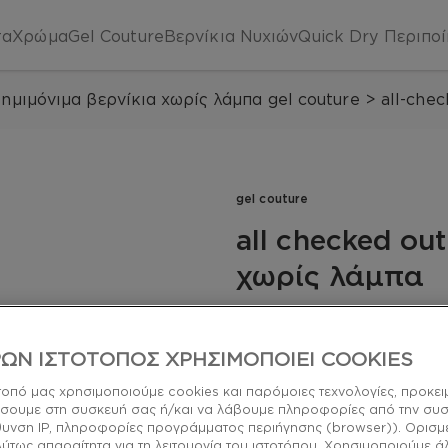
τα
Χρώμα
Gel Couture
Βερνίκια Νυχιών
Quick Dry
Περιπο
ημιμόνιμα βερνίκια χωρίς λάμπα gel couture
>
all-che
gel couture
all checked ou
χωρίς λάμπα
Τα έχεις όλα, από την κο
αυτό το κρεμώδες, κοκκι
ΩΝ ΙΣΤΟΤΟΠΟΣ ΧΡΗΣΙΜΟΠΟΙΕΙ COOKIES
διάρκειας με μωβ και μπλ
τοπό μας χρησιμοποιούμε cookies και παρόμοιες τεχνολογίες, προκει
longwear
σουμε στη συσκευή σας ή/και να λάβουμε πληροφορίες από την συ
ύθυνση IP, πληροφορίες προγράμματος περιήγησης (browser)). Ορισμ
λύτως απαραίτητα για τη λειτουργία του ιστοτόπου. Χρησιμοποιούμε ά