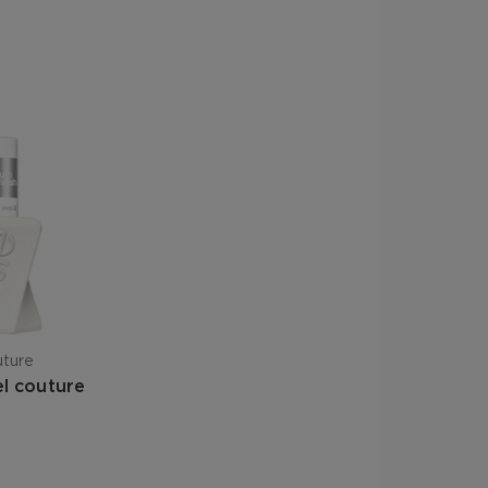
 15880 / RED 34 LAKE • CI 77510 /
OCYANIDE • CI 77266 [NANO] /
LUE 1 LAKE • CI 77163 / BISMUTH
70039800/1).
uture
el couture