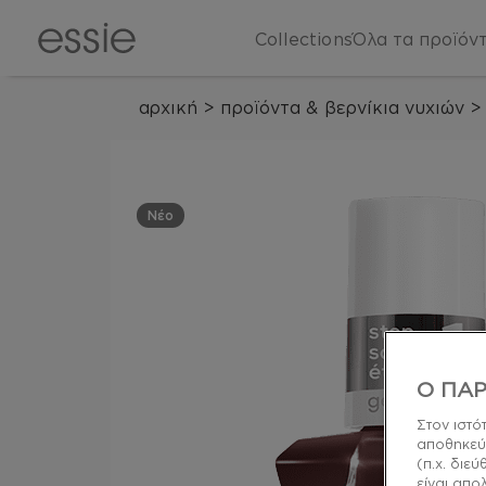
Collections
Όλα τα προϊόν
αρχική
>
προϊόντα & βερνίκια νυχιών
>
Νέο
Ο ΠΑΡ
Στον ιστό
αποθηκεύ
(π.χ. διε
είναι απο