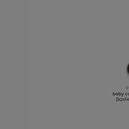
g
baby c
βερνί