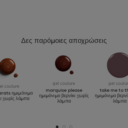
Δες παρόμοιες αποχρώσεις
gel couture
gel coutu
el couture
marquise please
take me to t
arats ημιμόνιμο
ημιμόνιμο βερνίκι χωρίς
ημιμόνιμο βερνί
κι χωρίς λάμπα
λάμπα
λάμπα