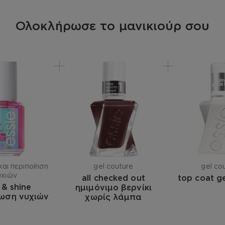
15850 / RED 6 LAKE • CI
FERRIC AMMONIUM FERR
Ολοκλήρωσε το μανικιούρ σου
BLACK 2 • CI 42090 / B
OXYCHLORIDE]. (F.I.L. Z
αι περιποίηση
gel couture
gel co
υχιών
all checked out
top coat g
 & shine
ημιμόνιμο βερνίκι
ωση νυχιών
χωρίς λάμπα