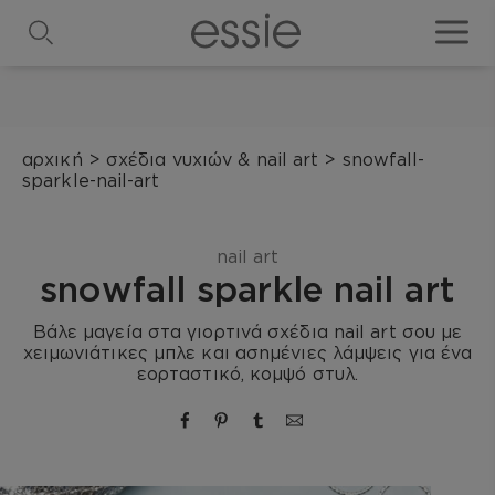
search
toggle
αρχική
>
σχέδια νυχιών & nail art
>
snowfall-
sparkle-nail-art
nail art
snowfall sparkle nail art
Βάλε μαγεία στα γιορτινά σχέδια nail art σου με
χειμωνιάτικες μπλε και ασημένιες λάμψεις για ένα
εορταστικό, κομψό στυλ.
share via facebook
share via pinterest
share via tumblr
Κοινοποίηση μέσω ema