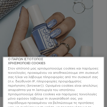
Ο ΠΑΡΩΝ ΙΣΤΟΤΟΠΟΣ
ΧΡΗΣΙΜΟΠΟΙΕΙ COOKIES
Στον ιστότοπό μας χρησιμοποιούμε cookies και παρόμοιες
τεχνολογίες, προκειμένου να αποθηκεύσουμε στη συσκευή
σας ή/και να λάβουμε πληροφορίες από την συσκευή σας
(π.χ. διεύθυνση IP, πληροφορίες προγράμματος
περιήγησης (browser)). Ορισμένα cookies είναι απολύτως
απαραίτητα για τη λειτουργία του ιστοτόπου.
Χρησιμοποιούμε άλλα cookies και παρόμοιες τεχνολογίες
μόνο εφόσον λάβουμε τη συγκατάθεσή σας, για
παράδειγμα προκειμένου να βελτιώσουμε τις προτάσεις
Βήμα 1: Ενυδάτωσε με το λάδι νυχιών apricot cuticle
μας, να αναλύσουμε τη χρήση, να προσαρμόσουμε το