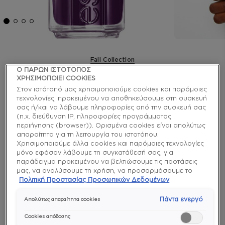
Fall Collection
Ο ΠΑΡΩΝ ΙΣΤΟΤΟΠΟΣ
underground ball βερνίκι
ΧΡΗΣΙΜΟΠΟΙΕΙ COOKIES
Στον ιστότοπό μας χρησιμοποιούμε cookies και παρόμοιες
νυχιών
τεχνολογίες, προκειμένου να αποθηκεύσουμε στη συσκευή
σας ή/και να λάβουμε πληροφορίες από την συσκευή σας
(π.χ. διεύθυνση IP, πληροφορίες προγράμματος
Δεν χρειάζεται να είναι όλα τέλεια στο underground
περιήγησης (browser)). Ορισμένα cookies είναι απολύτως
ball, αλλά αυτό σκούρο μωβ-δαμασκηνί vegan
απαραίτητα για τη λειτουργία του ιστοτόπου.
βερνίκι νυχιών με κόκκινους υποτόνους φτάνει την
Χρησιμοποιούμε άλλα cookies και παρόμοιες τεχνολογίες
τελειότητα.
μόνο εφόσον λάβουμε τη συγκατάθεσή σας, για
παράδειγμα προκειμένου να βελτιώσουμε τις προτάσεις
μας, να αναλύσουμε τη χρήση, να προσαρμόσουμε το
enamel
περιεχόμενο στα ενδιαφέροντά σας ή να αναγνωρίσουμε
Πολιτική Προστασίας Προσωπικών Δεδομένων
τον browser/ τη συσκευή σας για τη δημιουργία προφίλ με
τα ενδιαφέροντά σας και να σας δείχνουμε σχετικό
Πάντα ενεργό
Απολύτως απαραίτητα cookies
διαφημιστικό περιεχόμενο σε άλλες διαδικτυακές
προτάσεις. Μπορείτε να αποδεχθείτε cookies τα οποία δεν
Cookies απόδοσης
είναι απαραίτητα («Αποδοχή όλων»), να τα απορρίψετε