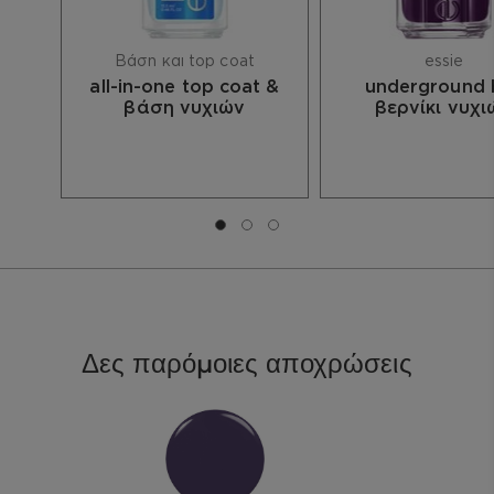
EARTH, BARIUM SULFATE, TIN OXIDE, ZINC
SULFATE. MAY CONTAIN Cl 77891/TITANIUM
DIOXIDE, Cl 77491, Cl 77492/IRON OXIDES, MICA,
Βάση και top coat
essie
Cl 77266/BLACK 2, Cl 77742/MANGANESE
all-in-one top coat &
underground b
VIOLET, Cl 19140/YELLOW 5 LAKE, Cl 15850/RED
βάση νυχιών
βερνίκι νυχι
6 LAKE, Cl 15880/RED 34 LAKE, Cl 77510/FERRIC
AMMONIUM, FERROCYANIDE, Cl 12085/RED 36,
Cl 73360/RED 30, Cl 15850/RED 7 LAKE
Μετάβαση σε διαφάνεια 0
Μετάβαση σε διαφάνεια 1
Μετάβαση σε διαφάνεια 2
Δες παρόμοιες αποχρώσεις