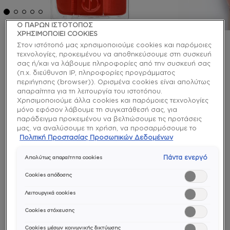
Ο ΠΑΡΩΝ ΙΣΤΟΤΟΠΟΣ
ΧΡΗΣΙΜΟΠΟΙΕΙ COOKIES
Στον ιστότοπό μας χρησιμοποιούμε cookies και παρόμοιες
essie
τεχνολογίες, προκειμένου να αποθηκεύσουμε στη συσκευή
σας ή/και να λάβουμε πληροφορίες από την συσκευή σας
spice it up βερνίκι νυχιών
(π.χ. διεύθυνση IP, πληροφορίες προγράμματος
περιήγησης (browser)). Ορισμένα cookies είναι απολύτως
απαραίτητα για τη λειτουργία του ιστοτόπου.
Ένα βερνικί σε χρώμα κόκκινο της φωτιάς για νύχια
Χρησιμοποιούμε άλλα cookies και παρόμοιες τεχνολογίες
φλογερά που ξεχωρίζουν σε κάθε περίσταση.
μόνο εφόσον λάβουμε τη συγκατάθεσή σας, για
παράδειγμα προκειμένου να βελτιώσουμε τις προτάσεις
enamel
μας, να αναλύσουμε τη χρήση, να προσαρμόσουμε το
περιεχόμενο στα ενδιαφέροντά σας ή να αναγνωρίσουμε
Πολιτική Προστασίας Προσωπικών Δεδομένων
τον browser/ τη συσκευή σας για τη δημιουργία προφίλ με
τα ενδιαφέροντά σας και να σας δείχνουμε σχετικό
Πάντα ενεργό
Απολύτως απαραίτητα cookies
διαφημιστικό περιεχόμενο σε άλλες διαδικτυακές
προτάσεις. Μπορείτε να αποδεχθείτε cookies τα οποία δεν
Cookies απόδοσης
είναι απαραίτητα («Αποδοχή όλων»), να τα απορρίψετε
(«Απόρριψη όλων») ή να ρυθμίσετε και να αποθηκεύσετε
Λειτουργικά cookies
Ομοιόμορφο
Εύκολη
Ιδιαίτερα
χρώμα και
εφαρμογή
χρώματα
τις επιλογές σας («Αποθήκευση επιλογών»). Μπορείτε
υφή
και
Cookies στόχευσης
επίσης, ανά πάσα στιγμή, να ελέγξετε και να ρυθμίσετε εκ
αφαίρεση
νέου τις επιλογές σας (επιλέγοντας το link «Ρυθμίσεις για τα
Cookies μέσων κοινωνικής δικτύωσης
cookies»). Περισσότερες πληροφορίες μπορείτε να βρείτε