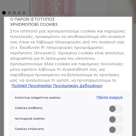
Ο ΠΑΡΩΝ ΙΣΤΟΤΟΠΟΣ
ΧΡΗΣΙΜΟΠΟΙΕΙ COOKIES
Στον ιστότοπό μας χρησιμοποιούμε cookies και παρόμοιες
essie
τεχνολογίες, προκειμένου να αποθηκεύσουμε στη συσκευή
σας ή/και να λάβουμε πληροφορίες από την συσκευή σας
pillow talk the talk βερνίκι
(π.χ. διεύθυνση IP, πληροφορίες προγράμματος
περιήγησης (browser)). Ορισμένα cookies είναι απολύτως
νυχιών
απαραίτητα για τη λειτουργία του ιστοτόπου.
Χρησιμοποιούμε άλλα cookies και παρόμοιες τεχνολογίες
μόνο εφόσον λάβουμε τη συγκατάθεσή σας, για
Μπορείς να το κουτσομπολεύεις, αλλά μέχρι να το
παράδειγμα προκειμένου να βελτιώσουμε τις προτάσεις
αγοράσεις και να το δοκιμάσεις, μετά δεν θα
μας, να αναλύσουμε τη χρήση, να προσαρμόσουμε το
μπορείς να σιωπήσεις γι’ αυτό το δροσερό, baby
περιεχόμενο στα ενδιαφέροντά σας ή να αναγνωρίσουμε
Πολιτική Προστασίας Προσωπικών Δεδομένων
pink βερνίκι νυχιών με ασημί με ασημί ιριδίζουσες
τον browser/ τη συσκευή σας για τη δημιουργία προφίλ με
τα ενδιαφέροντά σας και να σας δείχνουμε σχετικό
πέρλες.
Πάντα ενεργό
Απολύτως απαραίτητα cookies
διαφημιστικό περιεχόμενο σε άλλες διαδικτυακές
προτάσεις. Μπορείτε να αποδεχθείτε cookies τα οποία δεν
Cookies απόδοσης
enamel
είναι απαραίτητα («Αποδοχή όλων»), να τα απορρίψετε
(«Απόρριψη όλων») ή να ρυθμίσετε και να αποθηκεύσετε
Λειτουργικά cookies
τις επιλογές σας («Αποθήκευση επιλογών»). Μπορείτε
Cookies στόχευσης
επίσης, ανά πάσα στιγμή, να ελέγξετε και να ρυθμίσετε εκ
νέου τις επιλογές σας (επιλέγοντας το link «Ρυθμίσεις για τα