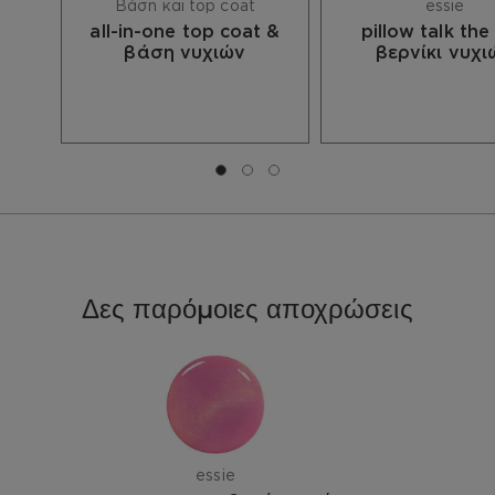
DIOXIDE, Cl 77491, Cl 77492/IRON OXIDES, MICA,
Βάση και top coat
essie
Cl 77266/BLACK 2, Cl 77742/MANGANESE
all-in-one top coat &
pillow talk the
VIOLET, Cl 19140/YELLOW 5 LAKE, Cl 15850/RED
βάση νυχιών
βερνίκι νυχι
6 LAKE, Cl 15880/RED 34 LAKE, Cl 77510/FERRIC
AMMONIUM, FERROCYANIDE, Cl 12085/RED 36,
Cl 73360/RED 30, Cl 15850/RED 7 LAKE
Μετάβαση σε διαφάνεια 0
Μετάβαση σε διαφάνεια 1
Μετάβαση σε διαφάνεια 2
Δες παρόμοιες αποχρώσεις
essie