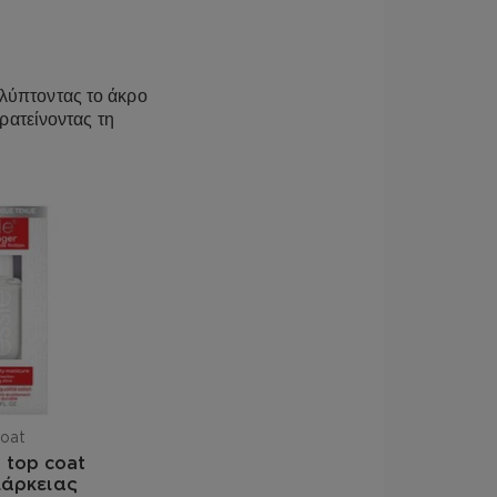
[+/- MAY CONTAIN: CI 77891 /
19140 / YELLOW 5 LAKE • MICA • CI
99 / IRON OXIDES • CI 15850 / RED 7
 LAKE • CI 42090 / BLUE 1 LAKE • CI
αλύπτοντας το άκρο
UM FERROCYANIDE • CI 77163 /
ρατείνοντας τη
 CI 15880 / RED 34 LAKE • CI 77000
CI 77007 / ULTRAMARINES • CI
 • CI 45410 / RED 28 • CI 77510 /
CI 60725 / VIOLET 2 • CI 77400 /
7400 / COPPER POWDER • CI 60730 /
70 / ORANGE 5 • CI 45380 / RED 22].
oat
r top coat
ιάρκειας