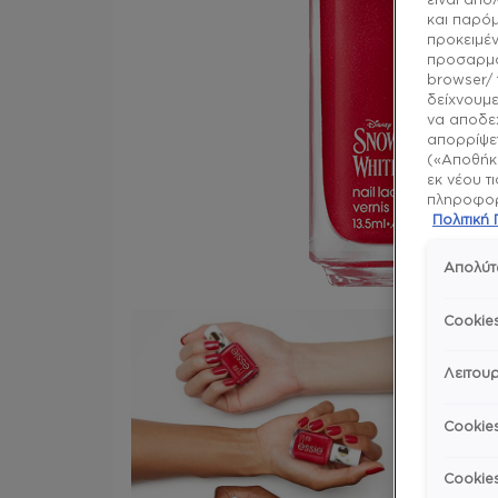
και παρό
προκειμέν
προσαρμό
browser/ 
δείχνουμε
να αποδεχ
απορρίψετ
(«Αποθήκε
εκ νέου τ
πληροφορί
Πολιτικ
Απολύτ
Cookie
Λειτουρ
Cookie
Cookie