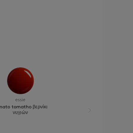
essie
mato tomatho βερνίκι
νυχιών
Επόμενη διαφάνεια