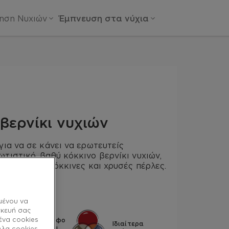
ίηση Νυχιών
Έμπνευση στα νύχια
e βερνίκι νυχιών
για να σε κάνει να ερωτευτείς
τιστικό, βαθύ κόκκινο βερνίκι νυχιών,
 και λεπτές κόκκινες και χρυσές πέρλες.
μένου να
σκευή σας
ένα cookies
Ομοιόμορφο
Ιδιαίτερα
χρώμα και
λλα cookies