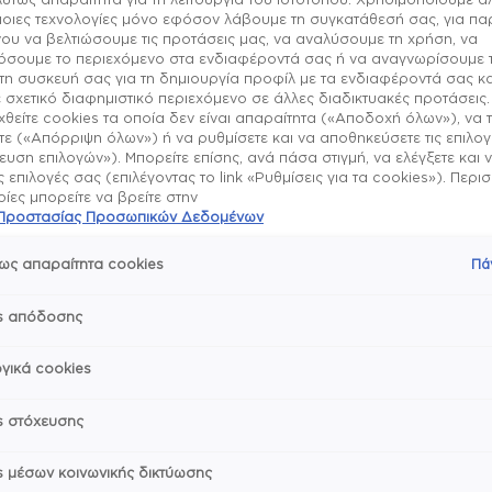
εφαρμογή
μοιες τεχνολογίες μόνο εφόσον λάβουμε τη συγκατάθεσή σας, για π
ου να βελτιώσουμε τις προτάσεις μας, να αναλύσουμε τη χρήση, να
σουμε το περιεχόμενο στα ενδιαφέροντά σας ή να αναγνωρίσουμε 
τη συσκευή σας για τη δημιουργία προφίλ με τα ενδιαφέροντά σας κα
 σχετικό διαφημιστικό περιεχόμενο σε άλλες διαδικτυακές προτάσεις.
θείτε cookies τα οποία δεν είναι απαραίτητα («Αποδοχή όλων»), να 
Σχετικά με το πρ
ε («Απόρριψη όλων») ή να ρυθμίσετε και να αποθηκεύσετε τις επιλο
υση επιλογών»). Μπορείτε επίσης, ανά πάσα στιγμή, να ελέγξετε και 
ις επιλογές σας (επιλέγοντας το link «Ρυθμίσεις για τα cookies»). Περ
Το κλασικό βερνίκι νυχι
ες μπορείτε να βρείτε στην
Τρόπος χρήσης & 
vegan σύνθεση για τέλει
ή Προστασίας Προσωπικών Δεδομένων
αποκλειστικό πινέλο μας
επιτρέπει τη γρήγορη, ο
ως απαραίτητα cookies
1. Ξεκίνα με μία στρώση
Πά
εφαρμογή βερνικιού.
Συστατικά
essie.
s απόδοσης
Η συλλογή της essie δια
2. Εφάρμοσε δύο στρώσει
αποχρώσεις που διαρκώς
essie is a vegan brand –
αποχρώσεις μας είναι εμ
Μοιράσου με φίλους
3. Ολοκλήρωσε το επαγγ
γικά cookies
στη μόδα, ώστε να έχεις
μία στρώση από οποιοδήπ
σου. Πάντα έχουμε διάθεσ
s στόχευσης
μπορείς να βασίζεσαι σε 
4. Τέλος, για ενυδατωμέ
έμπνευση.
λάδι νυχιών apricot cuti
νυχιών και των επωνυχίω
s μέσων κοινωνικής δικτύωσης