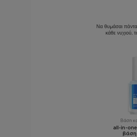
Να θυμάσαι πάντα 
κάθε νυχιού, 
Βάση κα
all-in-on
βάση