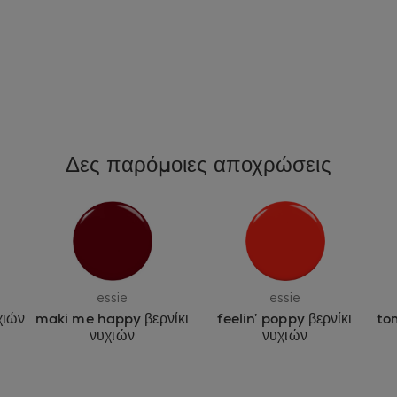
Δες παρόμοιες αποχρώσεις
essie
essie
maki me happy βερνίκι
feelin’ poppy βερνίκι
to
χιών
νυχιών
νυχιών