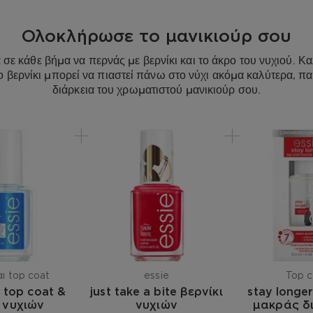
ALUMINUM HYDROXIDE ● 
TITANIUM DIOXIDE • CI 
Ολοκλήρωσε το μανικιούρ σου
77491, CI 77492, CI 774
LAKE • CI 15850 / RED 6
σε κάθε βήμα να περνάς με βερνίκι και το άκρο του νυχιού. Κ
77510 / FERRIC AMMONI
το βερνίκι μπορεί να πιαστεί πάνω στο νύχι ακόμα καλύτερα, πα
BISMUTH OXYCHLORIDE •
διάρκεια του χρωματιστού μανικιούρ σου.
/ ALUMINUM POWDER • 
77266 [NANO] / BLACK 2
FERRIC FERROCYANIDE • 
BRONZE POWDER • CI 7
EXT. VIOLET 2 • CI 453
(F.I.L. Z48596/62).
ι top coat
essie
Top c
e top coat &
just take a bite βερνίκι
stay longe
 νυχιών
νυχιών
μακράς δ