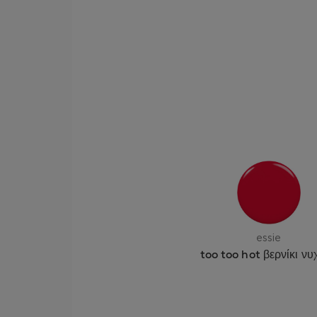
essie
too too hot βερνίκι νυ