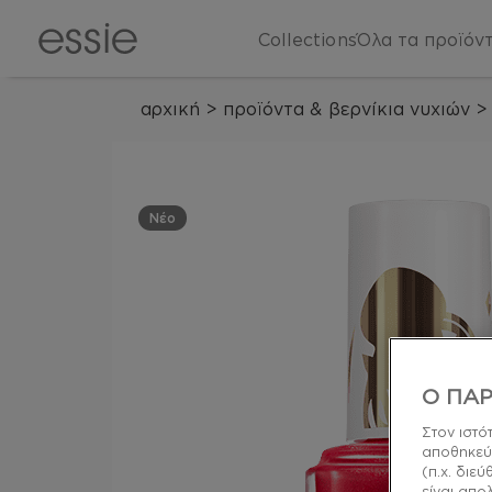
Collections
Όλα τα προϊόν
αρχική
>
προϊόντα & βερνίκια νυχιών
>
Νέο
Ο ΠΑΡ
Στον ιστό
αποθηκεύ
(π.χ. διε
είναι απο