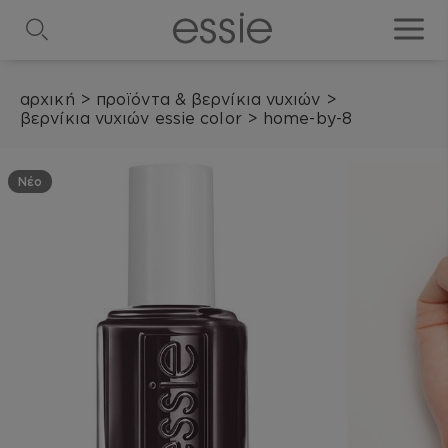
search
toggle
αρχική
>
προϊόντα & βερνίκια νυχιών
>
βερνίκια νυχιών essie color
>
home-by-8
Νέο