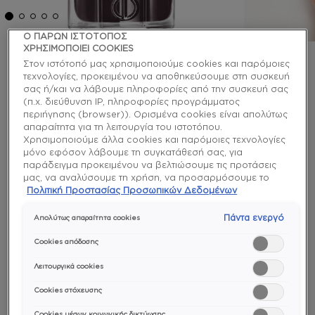
Ο ΠΑΡΩΝ ΙΣΤΟΤΟΠΟΣ
ΧΡΗΣΙΜΟΠΟΙΕΙ COOKIES
Στον ιστότοπό μας χρησιμοποιούμε cookies και παρόμοιες
essie
τεχνολογίες, προκειμένου να αποθηκεύσουμε στη συσκευή
σας ή/και να λάβουμε πληροφορίες από την συσκευή σας
home by 8 βερνίκι νυχιών
(π.χ. διεύθυνση IP, πληροφορίες προγράμματος
περιήγησης (browser)). Ορισμένα cookies είναι απολύτως
απαραίτητα για τη λειτουργία του ιστοτόπου.
Μείνε έξω μέχρι το πρώτο φως της ημέρας. Ζήσε
Χρησιμοποιούμε άλλα cookies και παρόμοιες τεχνολογίες
μοναδικές στιγμές με αυτό το ήρεμο, απαλό μαύρο
μόνο εφόσον λάβουμε τη συγκατάθεσή σας, για
βερνίκι νυχιών με κόκκινους τόνους
παράδειγμα προκειμένου να βελτιώσουμε τις προτάσεις
μας, να αναλύσουμε τη χρήση, να προσαρμόσουμε το
enamel
περιεχόμενο στα ενδιαφέροντά σας ή να αναγνωρίσουμε
Πολιτική Προστασίας Προσωπικών Δεδομένων
τον browser/ τη συσκευή σας για τη δημιουργία προφίλ με
τα ενδιαφέροντά σας και να σας δείχνουμε σχετικό
Πάντα ενεργό
Απολύτως απαραίτητα cookies
διαφημιστικό περιεχόμενο σε άλλες διαδικτυακές
προτάσεις. Μπορείτε να αποδεχθείτε cookies τα οποία δεν
Cookies απόδοσης
είναι απαραίτητα («Αποδοχή όλων»), να τα απορρίψετε
(«Απόρριψη όλων») ή να ρυθμίσετε και να αποθηκεύσετε
Λειτουργικά cookies
τις επιλογές σας («Αποθήκευση επιλογών»). Μπορείτε
Ομοιόμορφο
Εύκολη
Ιδιαίτερα
χρώμα και
εφαρμογή
χρώματα
Cookies στόχευσης
επίσης, ανά πάσα στιγμή, να ελέγξετε και να ρυθμίσετε εκ
υφή
και
νέου τις επιλογές σας (επιλέγοντας το link «Ρυθμίσεις για τα
αφαίρεση
Cookies μέσων κοινωνικής δικτύωσης