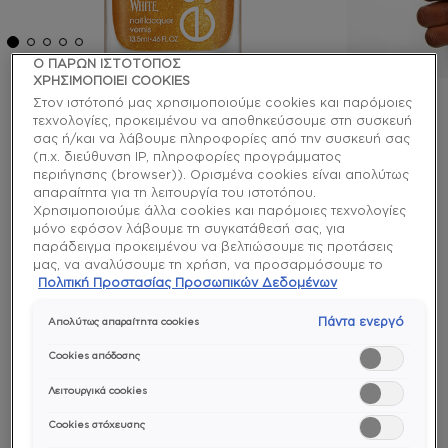
Ο ΠΑΡΩΝ ΙΣΤΟΤΟΠΟΣ
ΧΡΗΣΙΜΟΠΟΙΕΙ COOKIES
Στον ιστότοπό μας χρησιμοποιούμε cookies και παρόμοιες
essie
τεχνολογίες, προκειμένου να αποθηκεύσουμε στη συσκευή
σας ή/και να λάβουμε πληροφορίες από την συσκευή σας
good things glow βερνίκι
(π.χ. διεύθυνση IP, πληροφορίες προγράμματος
περιήγησης (browser)). Ορισμένα cookies είναι απολύτως
νυχιών
απαραίτητα για τη λειτουργία του ιστοτόπου.
Χρησιμοποιούμε άλλα cookies και παρόμοιες τεχνολογίες
μόνο εφόσον λάβουμε τη συγκατάθεσή σας, για
Κάνε κάθε μανικιούρ σου να λάμψει με αυτό το
παράδειγμα προκειμένου να βελτιώσουμε τις προτάσεις
λαμπρό, πολυδιάστατο χρυσό pixel pearl vegan
μας, να αναλύσουμε τη χρήση, να προσαρμόσουμε το
βερνίκι νυχιών. Απλά εφάρμοσε το πάνω από
περιεχόμενο στα ενδιαφέροντά σας ή να αναγνωρίσουμε
Πολιτική Προστασίας Προσωπικών Δεδομένων
οποιοδήποτε χρώμα νυχιών για ένα λαμπερό χρυσό
τον browser/ τη συσκευή σας για τη δημιουργία προφίλ με
τα ενδιαφέροντά σας και να σας δείχνουμε σχετικό
φινίρισμα που θα σε μαγέψει.
Πάντα ενεργό
Απολύτως απαραίτητα cookies
διαφημιστικό περιεχόμενο σε άλλες διαδικτυακές
προτάσεις. Μπορείτε να αποδεχθείτε cookies τα οποία δεν
Cookies απόδοσης
enamel
είναι απαραίτητα («Αποδοχή όλων»), να τα απορρίψετε
(«Απόρριψη όλων») ή να ρυθμίσετε και να αποθηκεύσετε
Λειτουργικά cookies
τις επιλογές σας («Αποθήκευση επιλογών»). Μπορείτε
Cookies στόχευσης
επίσης, ανά πάσα στιγμή, να ελέγξετε και να ρυθμίσετε εκ
νέου τις επιλογές σας (επιλέγοντας το link «Ρυθμίσεις για τα