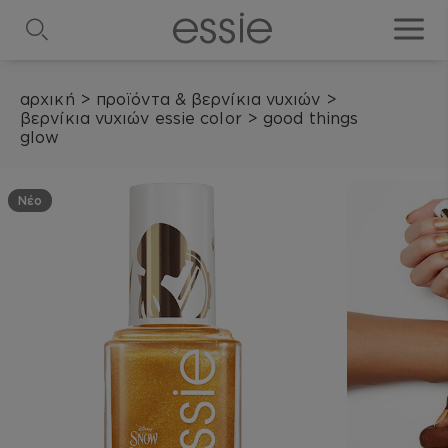
search
toggle
αρχική
>
προϊόντα & βερνίκια νυχιών
>
βερνίκια νυχιών essie color
>
good things
glow
Νέο