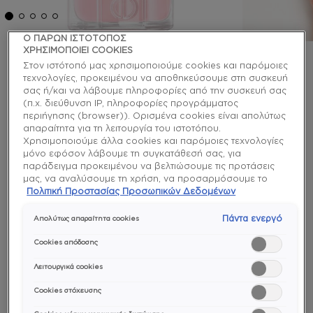
Ο ΠΑΡΩΝ ΙΣΤΟΤΟΠΟΣ
ΧΡΗΣΙΜΟΠΟΙΕΙ COOKIES
Στον ιστότοπό μας χρησιμοποιούμε cookies και παρόμοιες
essie
τεχνολογίες, προκειμένου να αποθηκεύσουμε στη συσκευή
σας ή/και να λάβουμε πληροφορίες από την συσκευή σας
fiji βερνίκι νυχιών
(π.χ. διεύθυνση IP, πληροφορίες προγράμματος
περιήγησης (browser)). Ορισμένα cookies είναι απολύτως
απαραίτητα για τη λειτουργία του ιστοτόπου.
Ζήσε μέσα στη χλιδή με αυτό το πλούσιο, κρεμώδες
Χρησιμοποιούμε άλλα cookies και παρόμοιες τεχνολογίες
παστέλ ροζ βερνίκι νυχιών. Αυτό το απίστευτα
μόνο εφόσον λάβουμε τη συγκατάθεσή σας, για
ναζιάρικο χρώμα κάνει ονειρεμένα τα περιποιημένα
παράδειγμα προκειμένου να βελτιώσουμε τις προτάσεις
και κομψά σου δάχτυλα.
μας, να αναλύσουμε τη χρήση, να προσαρμόσουμε το
περιεχόμενο στα ενδιαφέροντά σας ή να αναγνωρίσουμε
Πολιτική Προστασίας Προσωπικών Δεδομένων
enamel
τον browser/ τη συσκευή σας για τη δημιουργία προφίλ με
τα ενδιαφέροντά σας και να σας δείχνουμε σχετικό
Πάντα ενεργό
Απολύτως απαραίτητα cookies
διαφημιστικό περιεχόμενο σε άλλες διαδικτυακές
προτάσεις. Μπορείτε να αποδεχθείτε cookies τα οποία δεν
Cookies απόδοσης
είναι απαραίτητα («Αποδοχή όλων»), να τα απορρίψετε
(«Απόρριψη όλων») ή να ρυθμίσετε και να αποθηκεύσετε
Λειτουργικά cookies
τις επιλογές σας («Αποθήκευση επιλογών»). Μπορείτε
Cookies στόχευσης
επίσης, ανά πάσα στιγμή, να ελέγξετε και να ρυθμίσετε εκ
Ομοιόμορφο
Εύκολη
Ιδιαίτερα
χρώμα και
εφαρμογή
χρώματα
νέου τις επιλογές σας (επιλέγοντας το link «Ρυθμίσεις για τα
υφή
και