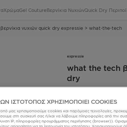
τα
Χρώμα
Gel Couture
Βερνίκια Νυχιών
Quick Dry
Περιπο
βερνίκια νυχιών quick dry expressie
>
what-the-tech
expressie
what the tech 
dry
«Μαμά, κλείσε το τηλέφω
Θυμήσου τα παλιά με αυτό
ΩΝ ΙΣΤΟΤΟΠΟΣ ΧΡΗΣΙΜΟΠΟΙΕΙ COOKIES
νυχιών με λεπτές ασημένι
τοπό μας χρησιμοποιούμε cookies και παρόμοιες τεχνολογίες, προκει
quick dry
σουμε στη συσκευή σας ή/και να λάβουμε πληροφορίες από την συ
ύθυνση IP, πληροφορίες προγράμματος περιήγησης (browser)). Ορισμ
λύτως απαραίτητα για τη λειτουργία του ιστοτόπου. Χρησιμοποιούμε ά