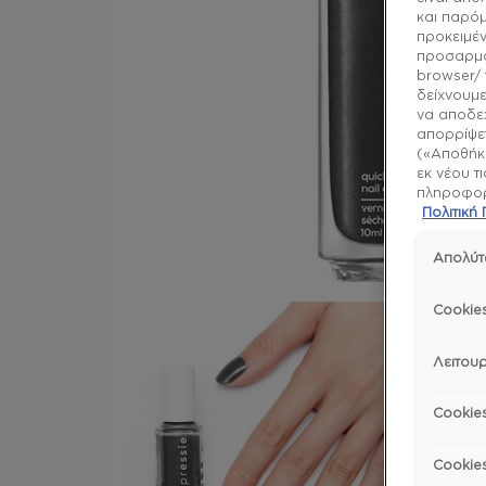
και παρό
προκειμέν
προσαρμό
browser/ 
δείχνουμε
να αποδεχ
απορρίψετ
(«Αποθήκε
εκ νέου τ
πληροφορί
Πολιτικ
Απολύτ
Cookie
Λειτουρ
Cookie
Cookie