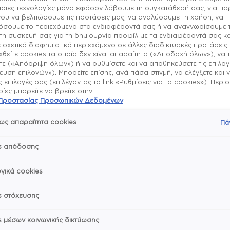
μοιες τεχνολογίες μόνο εφόσον λάβουμε τη συγκατάθεσή σας, για π
ου να βελτιώσουμε τις προτάσεις μας, να αναλύσουμε τη χρήση, να
quick dry
σουμε το περιεχόμενο στα ενδιαφέροντά σας ή να αναγνωρίσουμε 
τη συσκευή σας για τη δημιουργία προφίλ με τα ενδιαφέροντά σας κα
 σχετικό διαφημιστικό περιεχόμενο σε άλλες διαδικτυακές προτάσεις.
θείτε cookies τα οποία δεν είναι απαραίτητα («Αποδοχή όλων»), να 
ε («Απόρριψη όλων») ή να ρυθμίσετε και να αποθηκεύσετε τις επιλο
υση επιλογών»). Μπορείτε επίσης, ανά πάσα στιγμή, να ελέγξετε και 
ις επιλογές σας (επιλέγοντας το link «Ρυθμίσεις για τα cookies»). Περ
Σχετικά με το πρ
ες μπορείτε να βρείτε στην
ή Προστασίας Προσωπικών Δεδομένων
Η συλλογή Expressie τ
Τρόπος χρήσης & 
vegan βερνίκια
ως απαραίτητα cookies
Πά
Δίνουν χρώμα και λά
σχεδόν σε 1 λεπτό! Οπότ
Σε καθαρή επιφάνει
s απόδοσης
το βερνίκι στεγνώνει στ
Συστατικά
Με τη γωνία του πι
Το πρώτο πινέλο μας 
στρώσεις από οποιο
τα δύο χέρια, είτε είσαι
γικά cookies
expressie χρησιμοπ
essie is a vegan brand –
Εκφράσου με μια ποι
Γύρνα το πινέλο κα
βερνικιών για κάθε επο
Μοιράσου με φίλους
κάτω με το μη κυρί
s στόχευσης
χρωματιστό βερνίκι
Δεν χρειάζεται top 
s μέσων κοινωνικής δικτύωσης
λεπτό περίπου και ε