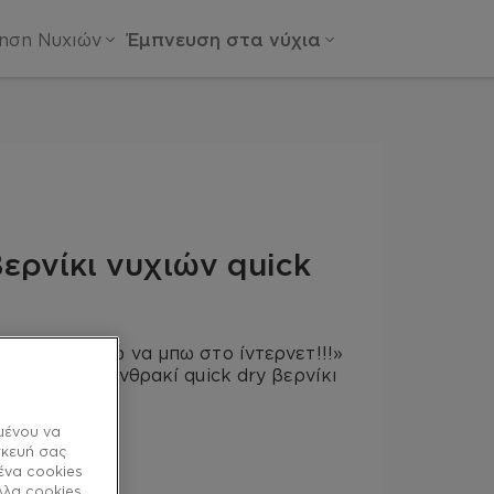
ίηση Νυχιών
Έμπνευση στα νύχια
βερνίκι νυχιών quick
νο! Προσπαθώ να μπω στο ίντερνετ!!!»
 το σκούρο ανθρακί quick dry βερνίκι
ες πέρλες.
μένου να
σκευή σας
ένα cookies
λλα cookies