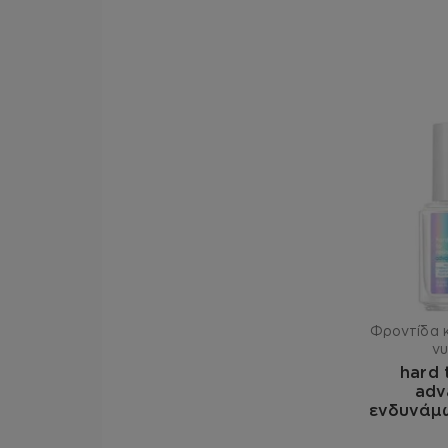
Φροντίδα κ
ν
hard 
adv
ενδυνάμ