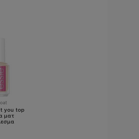
oat
t you top
ια ματ
λεσμα