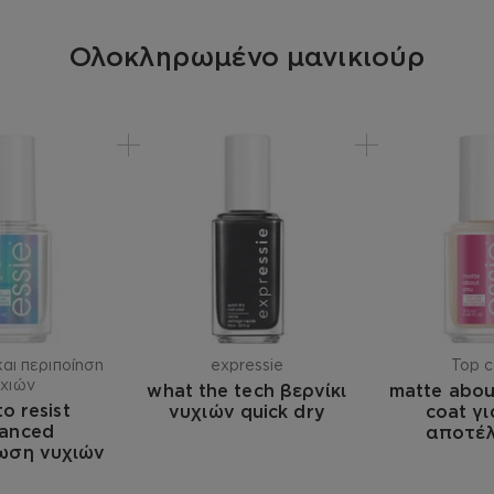
Ολοκληρωμένο μανικιούρ
αι περιποίηση
expressie
Top c
υχιών
what the tech βερνίκι
matte abou
to resist
νυχιών quick dry
coat γ
anced
αποτέ
ωση νυχιών