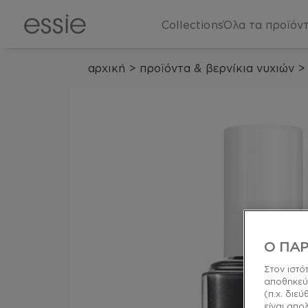
Collections
Όλα τα προϊόν
αρχική
>
προϊόντα & βερνίκια νυχιών
>
Ο ΠΑΡ
Στον ιστό
αποθηκεύ
(π.χ. διε
είναι απο