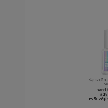
Φροντίδα κ
ν
hard 
adv
ενδυνάμ