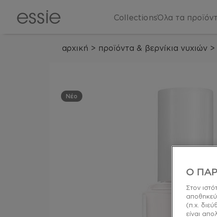
Collections
Όλα τα προϊόν
αρχική
>
προϊόντα & βερνίκια νυχιών
>
Νέο
Ο ΠΑΡ
Στον ιστό
αποθηκεύ
(π.χ. διε
είναι απο