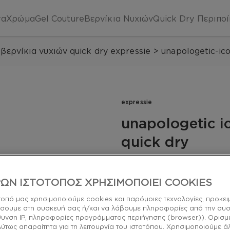
τα
Χρώμα
Gel Couture
Βερνίκια Νυχιών
Quick Dry
Περιπο
βερνίκια νυχιών quick dry expressie
>
unapologetic-ic
expressie
unapologetic i
quick dry
Κλέψε την παράσταση και 
vegan βερνίκι σε καθαρό 
ΩΝ ΙΣΤΟΤΟΠΟΣ ΧΡΗΣΙΜΟΠΟΙΕΙ COOKIES
quick dry
τοπό μας χρησιμοποιούμε cookies και παρόμοιες τεχνολογίες, προκει
σουμε στη συσκευή σας ή/και να λάβουμε πληροφορίες από την συ
ύθυνση IP, πληροφορίες προγράμματος περιήγησης (browser)). Ορισμ
λύτως απαραίτητα για τη λειτουργία του ιστοτόπου. Χρησιμοποιούμε ά