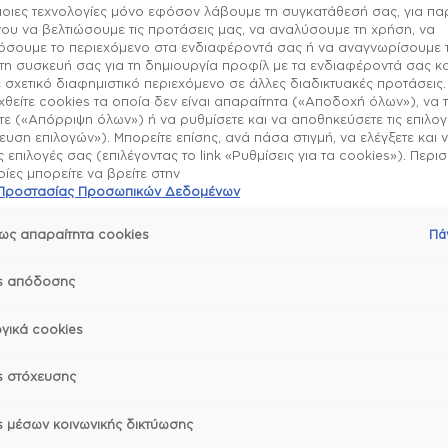
μοιες τεχνολογίες μόνο εφόσον λάβουμε τη συγκατάθεσή σας, για π
quick dry
ου να βελτιώσουμε τις προτάσεις μας, να αναλύσουμε τη χρήση, να
σουμε το περιεχόμενο στα ενδιαφέροντά σας ή να αναγνωρίσουμε 
τη συσκευή σας για τη δημιουργία προφίλ με τα ενδιαφέροντά σας κα
 σχετικό διαφημιστικό περιεχόμενο σε άλλες διαδικτυακές προτάσεις.
θείτε cookies τα οποία δεν είναι απαραίτητα («Αποδοχή όλων»), να 
ε («Απόρριψη όλων») ή να ρυθμίσετε και να αποθηκεύσετε τις επιλο
υση επιλογών»). Μπορείτε επίσης, ανά πάσα στιγμή, να ελέγξετε και 
Σχετικά με το πρ
ις επιλογές σας (επιλέγοντας το link «Ρυθμίσεις για τα cookies»). Περ
ες μπορείτε να βρείτε στην
Η συλλογή Expressie τ
ή Προστασίας Προσωπικών Δεδομένων
Τρόπος χρήσης & 
vegan βερνίκια
Δίνουν χρώμα και λά
ως απαραίτητα cookies
Πά
σχεδόν σε 1 λεπτό! Οπότ
Σε καθαρή επιφάνει
το βερνίκι στεγνώνει στ
Συστατικά
Με τη γωνία του πι
s απόδοσης
Το πρώτο πινέλο μας 
στρώσεις από οποιο
τα δύο χέρια, είτε είσαι
expressie χρησιμοπ
essie is a vegan brand –
Εκφράσου με μια ποι
γικά cookies
Γύρνα το πινέλο κα
βερνικιών για κάθε επο
Μοιράσου με φίλους
κάτω με το μη κυρί
χρωματιστό βερνίκι
s στόχευσης
Δεν χρειάζεται top 
λεπτό περίπου και ε
s μέσων κοινωνικής δικτύωσης