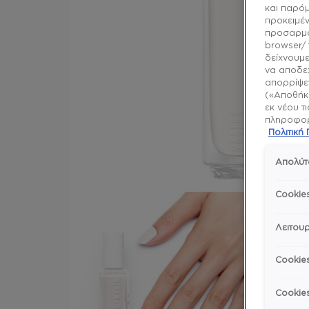
και παρό
προκειμέν
προσαρμό
browser/ 
δείχνουμε
να αποδεχ
απορρίψετ
(«Αποθήκε
εκ νέου τ
πληροφορί
Πολιτικ
Απολύτ
Cookie
Λειτουρ
Cookie
Cookie