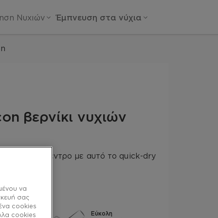
ίηση Νυχιών
Έμπνευση στα νύχια
on
con βερνίκι νυχιών
γίνε το επίκεντρο με αυτό το quick-dry
λευκό χρώμα.
μένου να
σκευή σας
ένα cookies
Εύκολη
λλα cookies