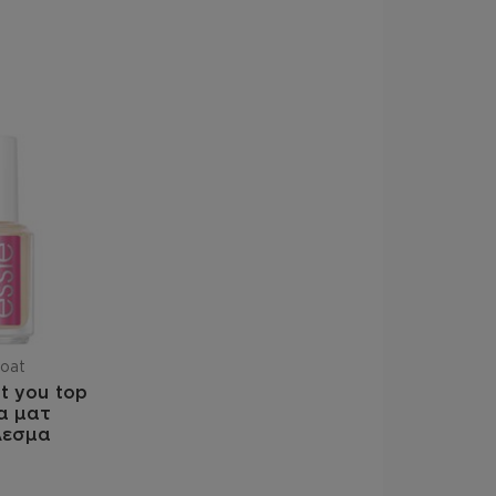
oat
t you top
ια ματ
λεσμα