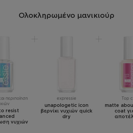
Ολοκληρωμένο μανικιούρ
αι περιποίηση
expressie
Top c
υχιών
unapologetic icon
matte abou
to resist
βερνίκι νυχιών quick
coat γ
anced
dry
αποτέ
ωση νυχιών