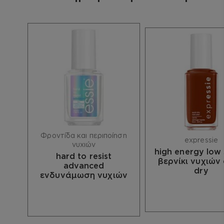
Δεν χρειάζεται top coat. Περίμενε να
στεγνώσει για ένα λεπτό περίπου και είσαι
έτοιμη!
Πλήρης κατάλογος συστατικών:
.
ΠΡΟΣΟΧΗ: να φυλάσσεται μακριά από θερμότητα
ή φλόγα.
Φροντίδα και περιποίηση
expressie
νυχιών
high energy low 
hard to resist
βερνίκι νυχιών 
advanced
dry
ενδυνάμωση νυχιών