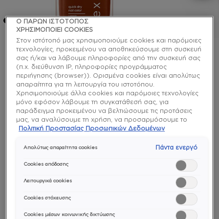
Ο ΠΑΡΩΝ ΙΣΤΟΤΟΠΟΣ
ΧΡΗΣΙΜΟΠΟΙΕΙ COOKIES
Στον ιστότοπό μας χρησιμοποιούμε cookies και παρόμοιες
τεχνολογίες, προκειμένου να αποθηκεύσουμε στη συσκευή
σας ή/και να λάβουμε πληροφορίες από την συσκευή σας
expressie
(π.χ. διεύθυνση IP, πληροφορίες προγράμματος
high energy low stress βερνίκι
περιήγησης (browser)). Ορισμένα cookies είναι απολύτως
απαραίτητα για τη λειτουργία του ιστοτόπου.
νυχιών quick dry
Χρησιμοποιούμε άλλα cookies και παρόμοιες τεχνολογίες
μόνο εφόσον λάβουμε τη συγκατάθεσή σας, για
παράδειγμα προκειμένου να βελτιώσουμε τις προτάσεις
Είσαι γεμάτη ενέργεια, αλλά χωρίς άγχος και στρες.
μας, να αναλύσουμε τη χρήση, να προσαρμόσουμε το
Αυτό το σκούρο κεραμιδί βερνίκι νυχιών εκπέμπει
περιεχόμενο στα ενδιαφέροντά σας ή να αναγνωρίσουμε
Πολιτική Προστασίας Προσωπικών Δεδομένων
την ξέγνοιαστη αύρα σου.
τον browser/ τη συσκευή σας για τη δημιουργία προφίλ με
τα ενδιαφέροντά σας και να σας δείχνουμε σχετικό
Πάντα ενεργό
Απολύτως απαραίτητα cookies
διαφημιστικό περιεχόμενο σε άλλες διαδικτυακές
quick dry
προτάσεις. Μπορείτε να αποδεχθείτε cookies τα οποία δεν
Cookies απόδοσης
είναι απαραίτητα («Αποδοχή όλων»), να τα απορρίψετε
(«Απόρριψη όλων») ή να ρυθμίσετε και να αποθηκεύσετε
Λειτουργικά cookies
τις επιλογές σας («Αποθήκευση επιλογών»). Μπορείτε
Cookies στόχευσης
επίσης, ανά πάσα στιγμή, να ελέγξετε και να ρυθμίσετε εκ
νέου τις επιλογές σας (επιλέγοντας το link «Ρυθμίσεις για τα
Cookies μέσων κοινωνικής δικτύωσης
cookies»). Περισσότερες πληροφορίες μπορείτε να βρείτε