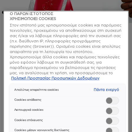
Ο ΠΑΡΩΝ ΙΣΤΟΤΟΠΟΣ
ΧΡΗΣΙΜΟΠΟΙΕΙ COOKIES
Στον ιστότοπό μας χρησιμοποιούμε cookies και παρόμοιες
τεχνολογίες, προκειμένου να αποθηκεύσουμε στη συσκευή
gel couture
σας ή/και να λάβουμε πληροφορίες από την συσκευή σας
(π.χ. διεύθυνση IP, πληροφορίες προγράμματος
rock the runway ημιμόνιμο
περιήγησης (browser)). Ορισμένα cookies είναι απολύτως
απαραίτητα για τη λειτουργία του ιστοτόπου.
βερνίκι χωρίς λάμπα
Χρησιμοποιούμε άλλα cookies και παρόμοιες τεχνολογίες
μόνο εφόσον λάβουμε τη συγκατάθεσή σας, για
παράδειγμα προκειμένου να βελτιώσουμε τις προτάσεις
Συγκλονιστικό, εντυπωσιακό, ατίθασο. Αυτό το
μας, να αναλύσουμε τη χρήση, να προσαρμόσουμε το
παθιασμένο βαθυκόκκινο βερνίκι νυχιών μακράς
περιεχόμενο στα ενδιαφέροντά σας ή να αναγνωρίσουμε
Πολιτική Προστασίας Προσωπικών Δεδομένων
διάρκειας δημιουργεί πανδαιμόνιο με τον στιλάτο
τον browser/ τη συσκευή σας για τη δημιουργία προφίλ με
παλμό του.
τα ενδιαφέροντά σας και να σας δείχνουμε σχετικό
Πάντα ενεργό
Απολύτως απαραίτητα cookies
διαφημιστικό περιεχόμενο σε άλλες διαδικτυακές
προτάσεις. Μπορείτε να αποδεχθείτε cookies τα οποία δεν
longwear
Cookies απόδοσης
είναι απαραίτητα («Αποδοχή όλων»), να τα απορρίψετε
(«Απόρριψη όλων») ή να ρυθμίσετε και να αποθηκεύσετε
Λειτουργικά cookies
τις επιλογές σας («Αποθήκευση επιλογών»). Μπορείτε
Cookies στόχευσης
επίσης, ανά πάσα στιγμή, να ελέγξετε και να ρυθμίσετε εκ
νέου τις επιλογές σας (επιλέγοντας το link «Ρυθμίσεις για τα
Cookies μέσων κοινωνικής δικτύωσης
cookies»). Περισσότερες πληροφορίες μπορείτε να βρείτε