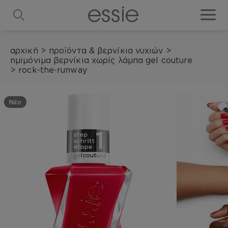
search
toggle
αρχική
>
προϊόντα & βερνίκια νυχιών
>
ημιμόνιμα βερνίκια χωρίς λάμπα gel couture
>
rock-the-runway
Νέο