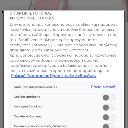
Ο ΠΑΡΩΝ ΙΣΤΟΤΟΠΟΣ
ΧΡΗΣΙΜΟΠΟΙΕΙ COOKIES
Στον ιστότοπό μας χρησιμοποιούμε cookies και παρόμοιες
τεχνολογίες, προκειμένου να αποθηκεύσουμε στη συσκευή
gel couture
σας ή/και να λάβουμε πληροφορίες από την συσκευή σας
(π.χ. διεύθυνση IP, πληροφορίες προγράμματος
inside scoop ημιμόνιμο
περιήγησης (browser)). Ορισμένα cookies είναι απολύτως
απαραίτητα για τη λειτουργία του ιστοτόπου.
βερνίκι χωρίς λάμπα
Χρησιμοποιούμε άλλα cookies και παρόμοιες τεχνολογίες
μόνο εφόσον λάβουμε τη συγκατάθεσή σας, για
παράδειγμα προκειμένου να βελτιώσουμε τις προτάσεις
Σύμφωνα με έμπιστες πηγές, αυτό το ημιδιάφανο
μας, να αναλύσουμε τη χρήση, να προσαρμόσουμε το
ροζ βερνίκι νυχιών μακράς διάρκειας με μπλε
περιεχόμενο στα ενδιαφέροντά σας ή να αναγνωρίσουμε
Πολιτική Προστασίας Προσωπικών Δεδομένων
τόνους θα σου ψιθυρίσει κάθε αποκαλυπτικό
τον browser/ τη συσκευή σας για τη δημιουργία προφίλ με
μυστικό.
τα ενδιαφέροντά σας και να σας δείχνουμε σχετικό
Πάντα ενεργό
Απολύτως απαραίτητα cookies
διαφημιστικό περιεχόμενο σε άλλες διαδικτυακές
προτάσεις. Μπορείτε να αποδεχθείτε cookies τα οποία δεν
longwear
Cookies απόδοσης
είναι απαραίτητα («Αποδοχή όλων»), να τα απορρίψετε
(«Απόρριψη όλων») ή να ρυθμίσετε και να αποθηκεύσετε
Λειτουργικά cookies
τις επιλογές σας («Αποθήκευση επιλογών»). Μπορείτε
Cookies στόχευσης
επίσης, ανά πάσα στιγμή, να ελέγξετε και να ρυθμίσετε εκ
νέου τις επιλογές σας (επιλέγοντας το link «Ρυθμίσεις για τα
Cookies μέσων κοινωνικής δικτύωσης
cookies»). Περισσότερες πληροφορίες μπορείτε να βρείτε