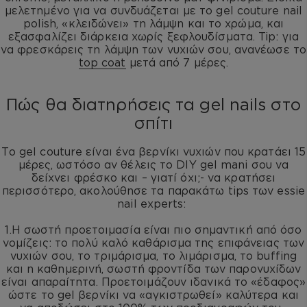
μελετημένο για να συνδυάζεται με το gel couture nail
polish, «κλειδώνει» τη λάμψη και το χρώμα, και
εξασφαλίζει διάρκεια χωρίς ξεφλουδίσματα. Tip: για
να φρεσκάρεις τη λάμψη των νυχιών σου, ανανέωσε το
top coat
μετά από 7 μέρες.
Πώς θα διατηρήσεις τα gel nails στο
σπίτι
Το gel couture είναι ένα βερνίκι νυχιών που κρατάει 15
μέρες, ωστόσο αν θέλεις το DIY gel mani σου να
δείχνει φρέσκο και – γιατί όχι;- να κρατήσει
περισσότερο, ακολούθησε τα παρακάτω tips των essie
nail experts:
1.
Η σωστή προετοιμασία είναι πιο σημαντική από όσο
νομίζεις: το πολύ καλό καθάρισμα της επιφάνειας των
νυχιών σου, το τριμάρισμα, το λιμάρισμα, το buffing
και η καθημερινή, σωστή φροντίδα των παρονυχίδων
είναι απαραίτητα. Προετοιμάζουν ιδανικά το «έδαφος»
ώστε το gel βερνίκι να «αγκιστρωθεί» καλύτερα και