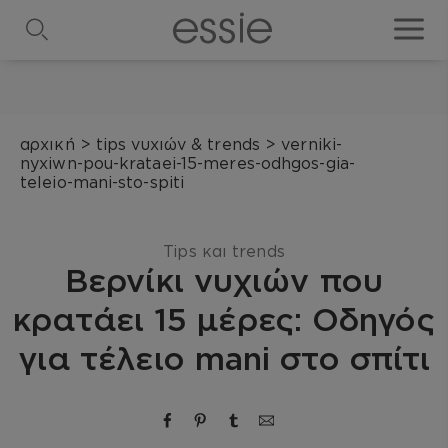
search
toggle
αρχική
>
tips νυχιών & trends
>
verniki-
nyxiwn-pou-krataei-15-meres-odhgos-gia-
teleio-mani-sto-spiti
Tips και trends
Βερνίκι νυχιών που
κρατάει 15 μέρες: Οδηγός
για τέλειο mani στο σπίτι
share via facebook
share via pinterest
share via tumblr
Κοινοποίηση μέσω ema