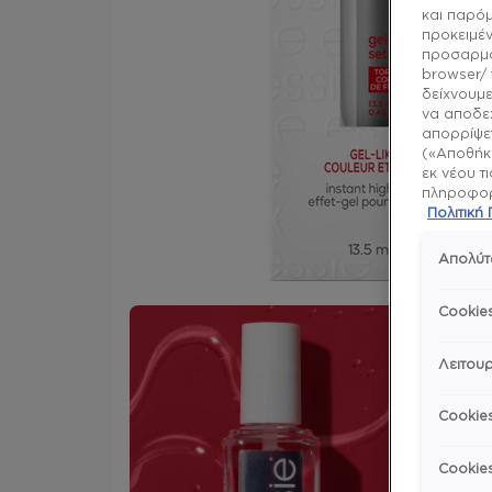
και παρό
προκειμέν
προσαρμό
browser/ 
δείχνουμε
να αποδεχ
απορρίψετ
(«Αποθήκε
εκ νέου τ
πληροφορί
Πολιτικ
Απολύτ
Cookie
Λειτουρ
Cookie
Cookie