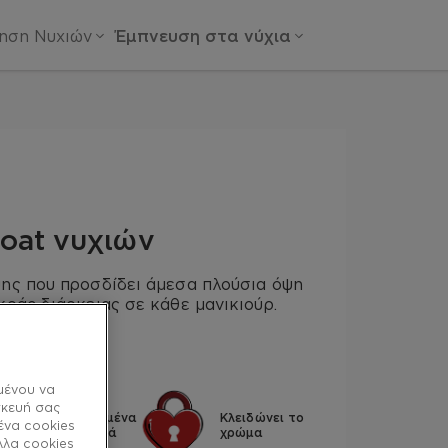
ίηση Νυχιών
Έμπνευση στα νύχια
coat νυχιών
ψης που προσδίδει άμεσα πλούσια όψη
κράς διάρκειας σε κάθε μανικιούρ.
μένου να
σκευή σας
Εξειδικευμένα
Κλειδώνει το
ένα cookies
συστατικά
χρώμα
λλα cookies