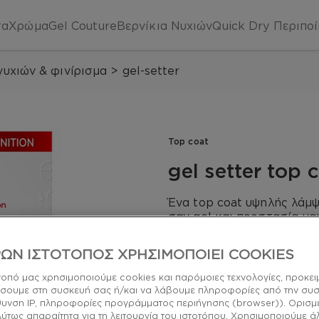
τα
Χρώμα
Gel Couture
Βερνίκια Νυχιών
Quick Dry
Περιπο
νυχιών & φινίρισμα
>
gel-setter
Top coat
gel setter top 
Ένα top coat υψηλής λάμ
σαν gel και προστασία μα
top coat
ΩΝ ΙΣΤΟΤΟΠΟΣ ΧΡΗΣΙΜΟΠΟΙΕΙ COOKIES
τοπό μας χρησιμοποιούμε cookies και παρόμοιες τεχνολογίες, προκει
σουμε στη συσκευή σας ή/και να λάβουμε πληροφορίες από την συ
Δοκιμασμένη
ύθυνση IP, πληροφορίες προγράμματος περιήγησης (browser)). Ορισμ
σύνθεση
λύτως απαραίτητα για τη λειτουργία του ιστοτόπου. Χρησιμοποιούμε ά