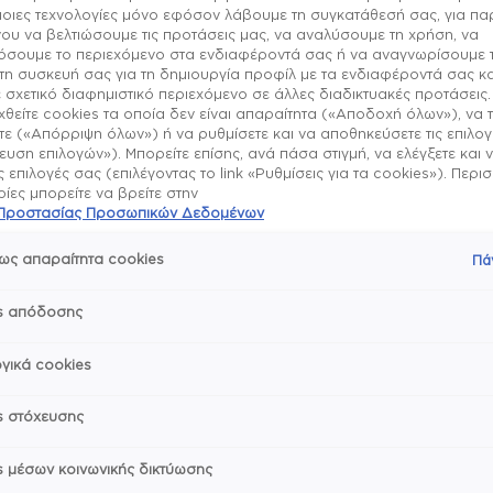
μοιες τεχνολογίες μόνο εφόσον λάβουμε τη συγκατάθεσή σας, για π
ου να βελτιώσουμε τις προτάσεις μας, να αναλύσουμε τη χρήση, να
σουμε το περιεχόμενο στα ενδιαφέροντά σας ή να αναγνωρίσουμε 
τη συσκευή σας για τη δημιουργία προφίλ με τα ενδιαφέροντά σας κα
 σχετικό διαφημιστικό περιεχόμενο σε άλλες διαδικτυακές προτάσεις.
θείτε cookies τα οποία δεν είναι απαραίτητα («Αποδοχή όλων»), να 
Σχετικά με το πρ
ε («Απόρριψη όλων») ή να ρυθμίσετε και να αποθηκεύσετε τις επιλο
υση επιλογών»). Μπορείτε επίσης, ανά πάσα στιγμή, να ελέγξετε και 
Top coat υψηλής λάμ
ις επιλογές σας (επιλέγοντας το link «Ρυθμίσεις για τα cookies»). Περ
Τρόπος χρήσης & 
που μοιάζει σαν gel σε κ
ες μπορείτε να βρείτε στην
Κλείδωσε το χρώμα τ
ή Προστασίας Προσωπικών Δεδομένων
μακράς διάρκειας στο μα
Εφάρμοσε 1 στρώση βά
υψηλής απόδοσης.
ως απαραίτητα cookies
Συστατικά
Πά
ενδυναμώσεις και να σκλ
Δημιούργησε ένα πολυ
Εφάρμοσε 2 στρώσεις 
υψηλής λάμψης.
Ολοκλήρωσε με 1 στρώ
s απόδοσης
essie is a vegan brand –
Η βάση νυχιών gel.se
γυαλιστερά νύχια.
και περιποίησης νυχιών 
Μοιράσου με φίλους
και εξειδικευμένα συστα
γικά cookies
ενισχυτικά σκληρυντικά 
ΠΡΟΣΟΧΗ: να φυλάσσετα
παρανυχίδων, ανθεκτικές
s στόχευσης
s μέσων κοινωνικής δικτύωσης