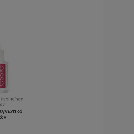
 περιποίηση
ών
τεγνωτικό
ιών