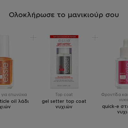
Ολοκλήρωσε το μανικιούρ σου
 για επωνύχια
Top coat
Φροντίδα και
νυχι
ticle oil λάδι
gel setter top coat
quick-e σ
χιών
νυχιών
νυχ