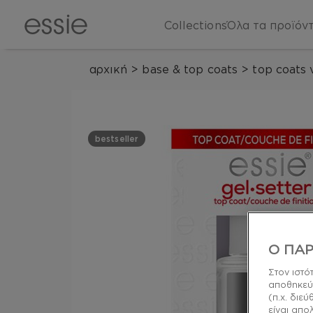
Collections
Όλα τα προϊόν
αρχική
>
base & top coats
>
top coats 
bestseller
Ο ΠΑΡ
Στον ιστό
αποθηκεύ
(π.χ. διε
είναι απο