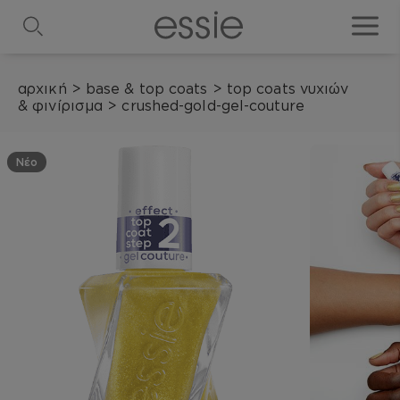
search
toggle
αρχική
>
base & top coats
>
top coats νυχιών
& φινίρισμα
>
crushed-gold-gel-couture
Νέο