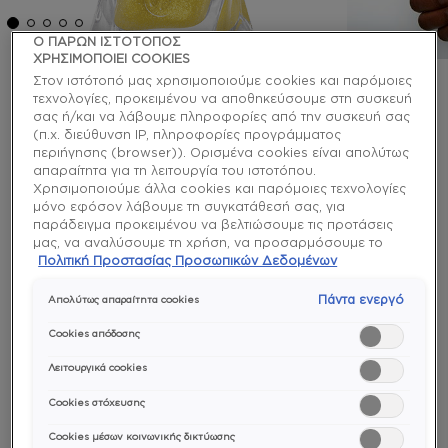
Ο ΠΑΡΩΝ ΙΣΤΟΤΟΠΟΣ
ΧΡΗΣΙΜΟΠΟΙΕΙ COOKIES
Στον ιστότοπό μας χρησιμοποιούμε cookies και παρόμοιες
τεχνολογίες, προκειμένου να αποθηκεύσουμε στη συσκευή
gel couture
σας ή/και να λάβουμε πληροφορίες από την συσκευή σας
crushed gold top coat gel
(π.χ. διεύθυνση IP, πληροφορίες προγράμματος
περιήγησης (browser)). Ορισμένα cookies είναι απολύτως
couture
απαραίτητα για τη λειτουργία του ιστοτόπου.
Χρησιμοποιούμε άλλα cookies και παρόμοιες τεχνολογίες
μόνο εφόσον λάβουμε τη συγκατάθεσή σας, για
Δώσε chrome φινίρισμα σε οποιοδήποτε χρώμα με
παράδειγμα προκειμένου να βελτιώσουμε τις προτάσεις
αυτό το λαμπερό μεταλλικό chrome vegan top coat,
μας, να αναλύσουμε τη χρήση, να προσαρμόσουμε το
με απαλό και ομοιόμορφο ιριδίζον περλέ
περιεχόμενο στα ενδιαφέροντά σας ή να αναγνωρίσουμε
Πολιτική Προστασίας Προσωπικών Δεδομένων
τον browser/ τη συσκευή σας για τη δημιουργία προφίλ με
αποτέλεσμα.
τα ενδιαφέροντά σας και να σας δείχνουμε σχετικό
Πάντα ενεργό
Απολύτως απαραίτητα cookies
διαφημιστικό περιεχόμενο σε άλλες διαδικτυακές
top coat
προτάσεις. Μπορείτε να αποδεχθείτε cookies τα οποία δεν
Cookies απόδοσης
είναι απαραίτητα («Αποδοχή όλων»), να τα απορρίψετε
(«Απόρριψη όλων») ή να ρυθμίσετε και να αποθηκεύσετε
Λειτουργικά cookies
τις επιλογές σας («Αποθήκευση επιλογών»). Μπορείτε
Cookies στόχευσης
επίσης, ανά πάσα στιγμή, να ελέγξετε και να ρυθμίσετε εκ
νέου τις επιλογές σας (επιλέγοντας το link «Ρυθμίσεις για τα
Cookies μέσων κοινωνικής δικτύωσης
cookies»). Περισσότερες πληροφορίες μπορείτε να βρείτε