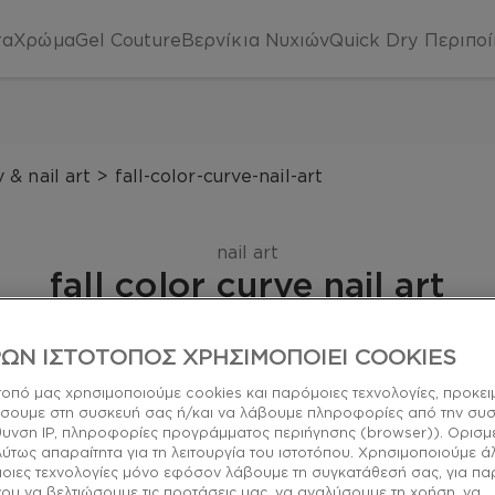
τα
Χρώμα
Gel Couture
Βερνίκια Νυχιών
Quick Dry
Περιπο
 & nail art
>
fall-color-curve-nail-art
nail art
fall color curve nail art
όρισε το φθινόπωρο με αυτό το σχέδιο nail art από την
ΩΝ ΙΣΤΟΤΟΠΟΣ ΧΡΗΣΙΜΟΠΟΙΕΙ COOKIES
share via facebook
share via pinterest
share via tumblr
Κοινοποίηση μέσω ema
τοπό μας χρησιμοποιούμε cookies και παρόμοιες τεχνολογίες, προκει
σουμε στη συσκευή σας ή/και να λάβουμε πληροφορίες από την συ
ύθυνση IP, πληροφορίες προγράμματος περιήγησης (browser)). Ορισμ
λύτως απαραίτητα για τη λειτουργία του ιστοτόπου. Χρησιμοποιούμε ά
μοιες τεχνολογίες μόνο εφόσον λάβουμε τη συγκατάθεσή σας, για π
ου να βελτιώσουμε τις προτάσεις μας, να αναλύσουμε τη χρήση, να