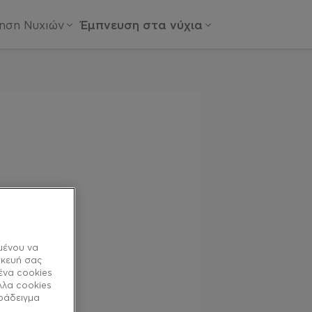
ίηση Νυχιών
Έμπνευση στα νύχια
 essie
il
μένου να
σκευή σας
ένα cookies
λλα cookies
αράδειγμα