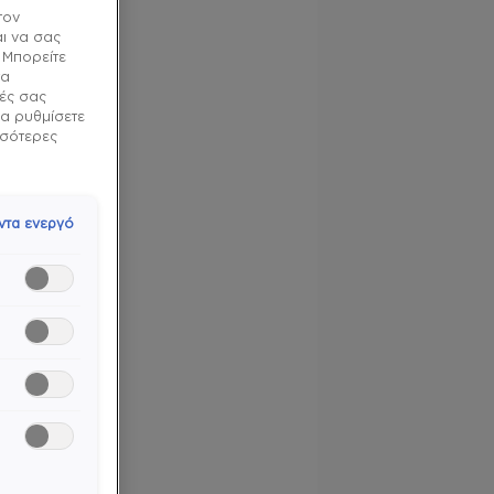
τον
ι να σας
 Μπορείτε
τα
γές σας
να ρυθμίσετε
ισσότερες
ντα ενεργό