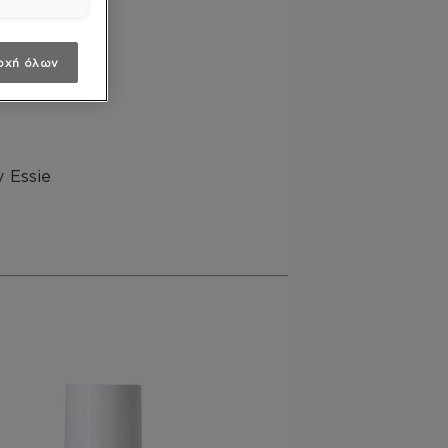
οχή όλων
 Essie