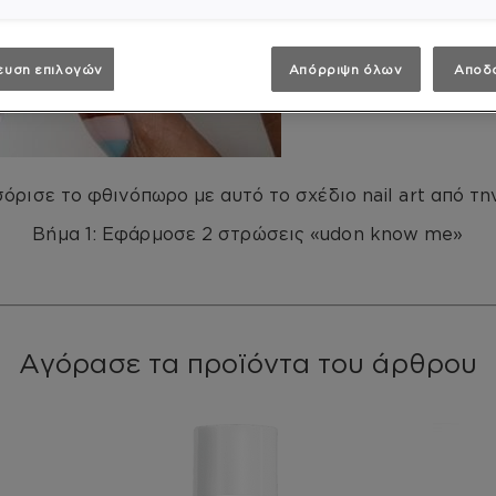
ευση επιλογών
Απόρριψη όλων
Αποδ
όρισε το φθινόπωρο με αυτό το σχέδιο nail art από την
Βήμα 1: Εφάρμοσε 2 στρώσεις «udon know me»
Αγόρασε τα προϊόντα του άρθρου