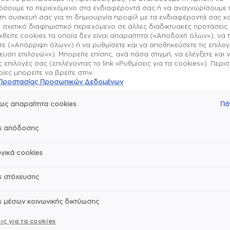
σουμε το περιεχόμενο στα ενδιαφέροντά σας ή να αναγνωρίσουμε 
τη συσκευή σας για τη δημιουργία προφίλ με τα ενδιαφέροντά σας κα
 σχετικό διαφημιστικό περιεχόμενο σε άλλες διαδικτυακές προτάσεις.
θείτε cookies τα οποία δεν είναι απαραίτητα («Αποδοχή όλων»), να 
ε («Απόρριψη όλων») ή να ρυθμίσετε και να αποθηκεύσετε τις επιλο
υση επιλογών»). Μπορείτε επίσης, ανά πάσα στιγμή, να ελέγξετε και 
ις επιλογές σας (επιλέγοντας το link «Ρυθμίσεις για τα cookies»). Περ
ες μπορείτε να βρείτε στην
ή Προστασίας Προσωπικών Δεδομένων
ως απαραίτητα cookies
Πά
s απόδοσης
γικά cookies
s στόχευσης
s μέσων κοινωνικής δικτύωσης
ις για τα cookies