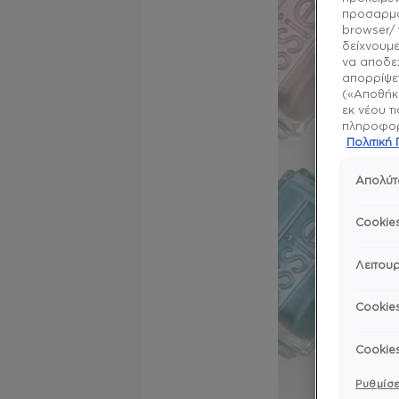
προσαρμό
browser/ 
δείχνουμε
να αποδεχ
απορρίψετ
(«Αποθήκε
εκ νέου τ
πληροφορί
Πολιτικ
Απολύτ
Cookie
Λειτουρ
Cookie
Cookie
Ρυθμίσε