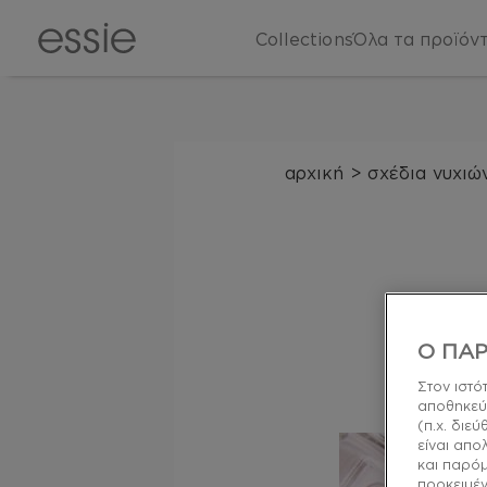
Collections
Όλα τα προϊόν
αρχική
>
σχέδια νυχιών
Καλωσ
Ο ΠΑΡ
Στον ιστό
αποθηκεύ
(π.χ. διε
είναι απο
και παρό
προκειμέν