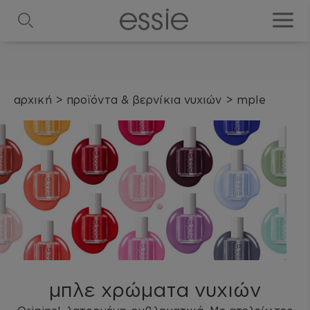
search
toggle
αρχική
>
προϊόντα & βερνίκια νυχιών
>
mple
μπλε χρώματα νυχιών