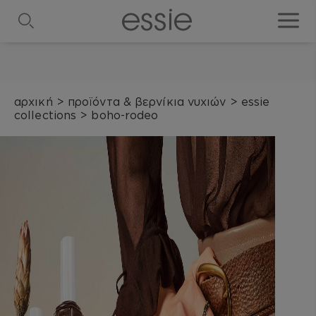
search
toggle
αρχική
>
προϊόντα & βερνίκια νυχιών
>
essie
collections
>
boho-rodeo