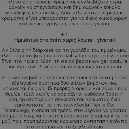
πλούσιες στρώσεις χρώματος εγκλωβίζουν αέρα,
αργούν να στεγνώσουν και δημιουργούν εύκολα
ανάγλυφες φουσκάλες. Δύο πολύ λεπτές στρώσεις
χρώματος είναι υπεραρκετές για να έχεις ομοιόμορφη
κάλυψη και γρήγορο, σωστό στέγνωμα.
+ 1
Ημιμόνιμο στο σπίτι χωρίς λάμπα – γίνεται!
Αν θέλεις τη διάρκεια και τη γυαλάδα του ημιμόνιμου,
αλλά το ραντεβού σου στο nail salon αργεί, η essie σου
δίνει την τέλεια λύση: τη σειρά βερνικιών
gel couture
που κρατάνε 15 μέρες και δεν χρειάζονται λάμπα.
Η essie ανεβάζει τον πήχη στο mani στο σπίτι με ένα
εξελιγμένο σύστημα δύο απλών βημάτων που
υπόσχεται έως και
15 ημέρες
διάρκεια και λάμψη που
θυμίζει τζελ, χωρίς να χρειάζεται καθόλου βάση. Η
νέα, πρωτοποριακή σύνθεση του χρώματος έχει
εμπλουτιστεί με την τεχνολογία Flex-e Gel
Technology, η οποία επιτρέπει στο βερνίκι να γίνεται
ένα με το νύχι, να αποκτά ελαστικότητα και να κινείται
μαζί του, προσφέροντας κορυφαία αντίσταση ενάντια
στο σπάσιμο και το ξεφλουδίσμα.