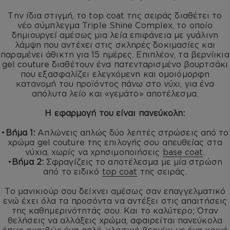
Την ίδια στιγμή, το top coat της σειράς διαθέτει το
νέο σύμπλεγμα Triple Shine Complex, το οποίο
δημιουργεί αμέσως μια λεία επιφάνεια με γυάλινη
λάμψη που αντέχει στις σκληρές δοκιμασίες και
παραμένει άθικτη για 15 ημέρες. Επιπλέον, τα βερνίικια
gel couture διαθέτουν ένα πατενταρισμένο βουρτσάκι
που εξασφαλίζει ελεγχόμενη και ομοιόμορφη
κατανομή του προϊόντος πάνω στο νύχι, για ένα
απόλυτα λείο και «γεμάτο» αποτέλεσμα.
Η εφαρμογή του είναι πανεύκολη:
•
Βήμα 1:
Απλώνεις απλώς δύο λεπτές στρώσεις από το
χρώμα gel couture της επιλογής σου απευθείας στα
νύχια, χωρίς να χρησιμοποιήσεις
base coat
.
•
Βήμα 2:
Σφραγίζεις το αποτέλεσμα με μία στρώση
από το ειδικό
top coat
της σειράς.
Το μανικιούρ σου δείχνει αμέσως σαν επαγγελματικό
ενώ έχει όλα τα προσόντα να αντέξει στις απαιτήσεις
της καθημερινότητάς σου. Και το καλύτερο; Όταν
θελήσεις να αλλάξεις χρώμα, αφαιρείται πανεύκολα