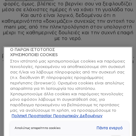
φορές, όμως, βλέπεις το βερνίκι σου να ξεφλουδίζει
μέσα σε ελάχιστες ημέρες ή να χάνει τη γυαλάδα του.
Και αυτό είναι λογικό, δεδομένου ότι η
καθημερινότητα «δοκιμάζει» συνεχώς την αντοχή του
mani μας, από την πληκτρολόγηση στον υπολογιστή
μέχρι τις καθημερινές δουλειές και την συχνή επαφή
με το νερό.
Αν αναζητάς τον τρόπο να πετύχεις ένα mani σαν να
Ο ΠΑΡΩΝ ΙΣΤΟΤΟΠΟΣ
ΧΡΗΣΙΜΟΠΟΙΕΙ COOKIES
βγήκες μόλις από το nail salon, με αντοχή ημιμόνιμου,
το μυστικό κρύβεται στη σωστή προετοιμασία και τα
Στον ιστότοπό μας χρησιμοποιούμε cookies και παρόμοιες
σωστά προϊόντα. Ακολουθούν 5 top tips από τους
τεχνολογίες, προκειμένου να αποθηκεύσουμε στη συσκευή
σας ή/και να λάβουμε πληροφορίες από την συσκευή σας
ειδικούς για να πετυχαίνεις κάθε φορά το τέλειο
(π.χ. διεύθυνση IP, πληροφορίες προγράμματος
αποτέλεσμα.
περιήγησης (browser)). Ορισμένα cookies είναι απολύτως
απαραίτητα για τη λειτουργία του ιστοτόπου.
Χρησιμοποιούμε άλλα cookies και παρόμοιες τεχνολογίες
μόνο εφόσον λάβουμε τη συγκατάθεσή σας, για
παράδειγμα προκειμένου να βελτιώσουμε τις προτάσεις
μας, να αναλύσουμε τη χρήση, να προσαρμόσουμε το
περιεχόμενο στα ενδιαφέροντά σας ή να αναγνωρίσουμε
Πολιτική Προστασίας Προσωπικών Δεδομένων
τον browser/ τη συσκευή σας για τη δημιουργία προφίλ με
τα ενδιαφέροντά σας και να σας δείχνουμε σχετικό
Πάντα ενεργό
Απολύτως απαραίτητα cookies
διαφημιστικό περιεχόμενο σε άλλες διαδικτυακές