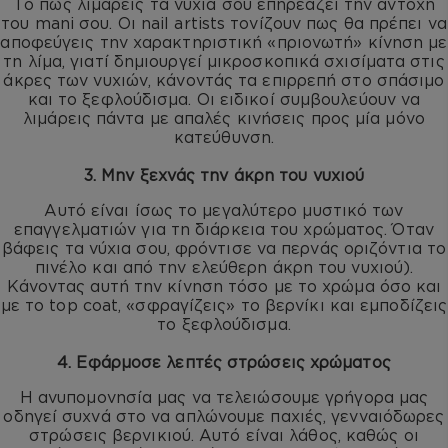
Το πώς λιμάρεις τα νύχια σου επηρεάζει την αντοχή
του mani σου. Οι nail artists τονίζουν πως θα πρέπει να
αποφεύγεις την χαρακτηριστική «πριονωτή» κίνηση με
τη λίμα, γιατί δημιουργεί μικροσκοπικά σχισίματα στις
άκρες των νυχιών, κάνοντάς τα επιρρεπή στο σπάσιμο
και το ξεφλούδισμα. Οι ειδικοί συμβουλεύουν να
λιμάρεις πάντα με απαλές κινήσεις προς μία μόνο
κατεύθυνση.
3. Μην ξεχνάς την άκρη του νυχιού
Αυτό είναι ίσως το μεγαλύτερο μυστικό των
επαγγελματιών για τη διάρκεια του χρώματος. Όταν
βάφεις τα νύχια σου, φρόντισε να περνάς οριζόντια το
πινέλο και από την ελεύθερη άκρη του νυχιού).
Κάνοντας αυτή την κίνηση τόσο με το χρώμα όσο και
με το top coat, «σφραγίζεις» το βερνίκι και εμποδίζεις
το ξεφλούδισμα.
4. Εφάρμοσε λεπτές στρώσεις χρώματος
Η ανυπομονησία μας να τελειώσουμε γρήγορα μας
οδηγεί συχνά στο να απλώνουμε παχιές, γενναιόδωρες
στρώσεις βερνικιού. Αυτό είναι λάθος, καθώς οι