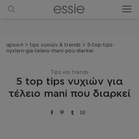
search
toggle
αρχική
>
tips νυχιών & trends
>
5-top-tips-
nyxiwn-gia-teleio-mani-pou-diarkei
Tips και trends
5 top tips νυχιών για
τέλειο mani που διαρκεί
share via facebook
share via pinterest
share via tumblr
Κοινοποίηση μέσω ema