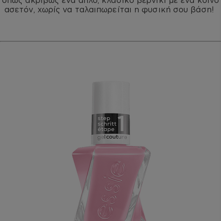
όπως ακριβώς ένα απλό, κλασικό βερνίκι με ένα κοινό
ασετόν, χωρίς να ταλαιπωρείται η φυσική σου βάση!